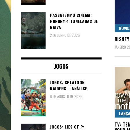
PASSATEMPO CINEMA:
HUNGRY 4 TONELADAS DE
RAIVA
NOVID
2 DE JUNHO DE 2026
DISNEY
JANEIRO 2
JOGOS
JOGOS: SPLATOON
RAIDERS – ANÁLISE
6 DE AGOSTO DE 2026
LANÇ
TV: TE
JOGOS: LIES OF P: