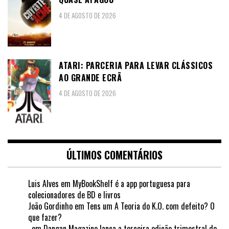
4 DE AGOSTO DE 2026
ATARI: PARCERIA PARA LEVAR CLÁSSICOS
AO GRANDE ECRÃ
4 DE AGOSTO DE 2026
ÚLTIMOS COMENTÁRIOS
Luis Alves
em
MyBookShelf é a app portuguesa para
colecionadores de BD e livros
João Gordinho
em
Tens um A Teoria do K.O. com defeito? O
que fazer?
.
em
Dangan Magazine lança a terceira edição trimestral de