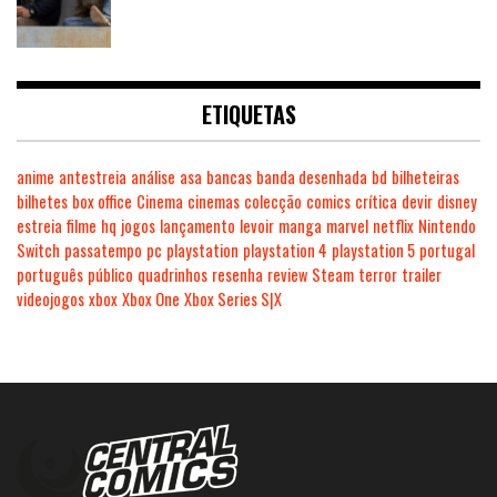
ETIQUETAS
anime
antestreia
análise
asa
bancas
banda desenhada
bd
bilheteiras
bilhetes
box office
Cinema
cinemas
colecção
comics
crítica
devir
disney
estreia
filme
hq
jogos
lançamento
levoir
manga
marvel
netflix
Nintendo
Switch
passatempo
pc
playstation
playstation 4
playstation 5
portugal
português
público
quadrinhos
resenha
review
Steam
terror
trailer
videojogos
xbox
Xbox One
Xbox Series S|X