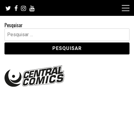
Skip
to
content
Pesquisar
Pesquisar
por: