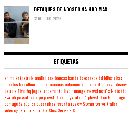
DETAQUES DE AGOSTO NA HBO MAX
31 DE JULHO, 2026
ETIQUETAS
anime
antestreia
análise
asa
bancas
banda desenhada
bd
bilheteiras
bilhetes
box office
Cinema
cinemas
colecção
comics
crítica
devir
disney
estreia
filme
hq
jogos
lançamento
levoir
manga
marvel
netflix
Nintendo
Switch
passatempo
pc
playstation
playstation 4
playstation 5
portugal
português
público
quadrinhos
resenha
review
Steam
terror
trailer
videojogos
xbox
Xbox One
Xbox Series S|X