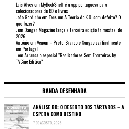
Luis Alves
em
MyBookShelf é a app portuguesa para
colecionadores de BD e livros
João Gordinho
em
Tens um A Teoria do K.O. com defeito? O
que fazer?
.
em
Dangan Magazine lança a terceira edição trimestral de
2026
António
em
Venom – Preto, Branco e Sangue sai finalmente
em Portugal
.
em
Arranca o especial “Realizadores Sem Fronteiras by
TVCine Edition”
BANDA DESENHADA
ANÁLISE BD: O DESERTO DOS TÁRTAROS – A
ESPERA COMO DESTINO
7 DE AGOSTO, 2026