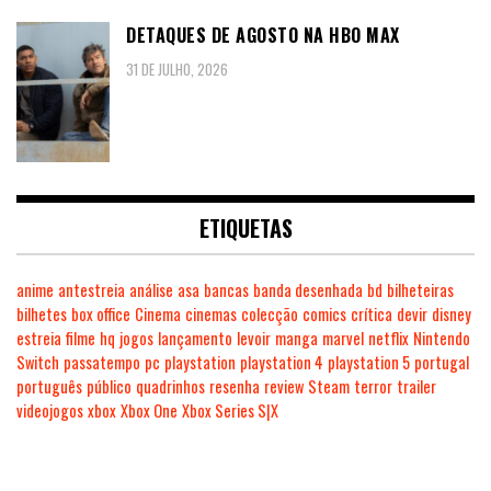
DETAQUES DE AGOSTO NA HBO MAX
31 DE JULHO, 2026
ETIQUETAS
anime
antestreia
análise
asa
bancas
banda desenhada
bd
bilheteiras
bilhetes
box office
Cinema
cinemas
colecção
comics
crítica
devir
disney
estreia
filme
hq
jogos
lançamento
levoir
manga
marvel
netflix
Nintendo
Switch
passatempo
pc
playstation
playstation 4
playstation 5
portugal
português
público
quadrinhos
resenha
review
Steam
terror
trailer
videojogos
xbox
Xbox One
Xbox Series S|X