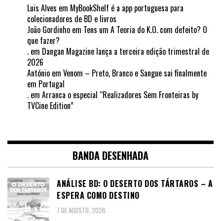
Luis Alves
em
MyBookShelf é a app portuguesa para
colecionadores de BD e livros
João Gordinho
em
Tens um A Teoria do K.O. com defeito? O
que fazer?
.
em
Dangan Magazine lança a terceira edição trimestral de
2026
António
em
Venom – Preto, Branco e Sangue sai finalmente
em Portugal
.
em
Arranca o especial “Realizadores Sem Fronteiras by
TVCine Edition”
BANDA DESENHADA
ANÁLISE BD: O DESERTO DOS TÁRTAROS – A
ESPERA COMO DESTINO
7 DE AGOSTO, 2026