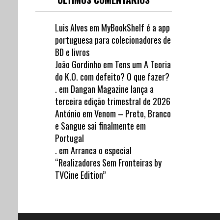
Luis Alves
em
MyBookShelf é a app
portuguesa para colecionadores de
BD e livros
João Gordinho
em
Tens um A Teoria
do K.O. com defeito? O que fazer?
.
em
Dangan Magazine lança a
terceira edição trimestral de 2026
António
em
Venom – Preto, Branco
e Sangue sai finalmente em
Portugal
.
em
Arranca o especial
“Realizadores Sem Fronteiras by
TVCine Edition”