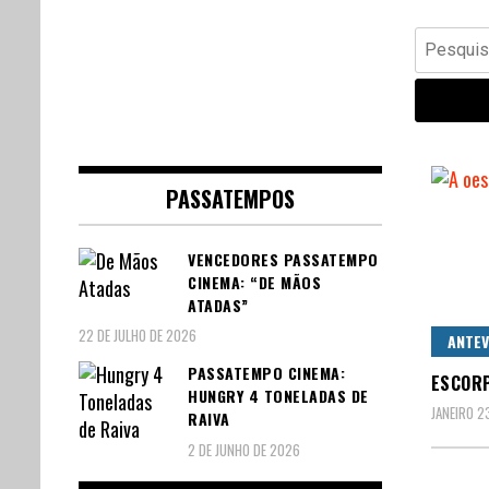
Banda Desenhada, Cinema,
Central Comics
Pesquisar
Animação, TV, Videojogos
por:
PASSATEMPOS
VENCEDORES PASSATEMPO
CINEMA: “DE MÃOS
ATADAS”
22 DE JULHO DE 2026
ANTEV
PASSATEMPO CINEMA:
ESCORP
HUNGRY 4 TONELADAS DE
JANEIRO 2
RAIVA
2 DE JUNHO DE 2026