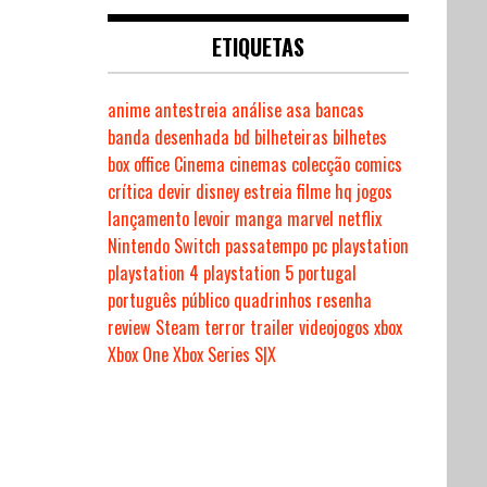
ETIQUETAS
anime
antestreia
análise
asa
bancas
banda desenhada
bd
bilheteiras
bilhetes
box office
Cinema
cinemas
colecção
comics
crítica
devir
disney
estreia
filme
hq
jogos
lançamento
levoir
manga
marvel
netflix
Nintendo Switch
passatempo
pc
playstation
playstation 4
playstation 5
portugal
português
público
quadrinhos
resenha
review
Steam
terror
trailer
videojogos
xbox
Xbox One
Xbox Series S|X