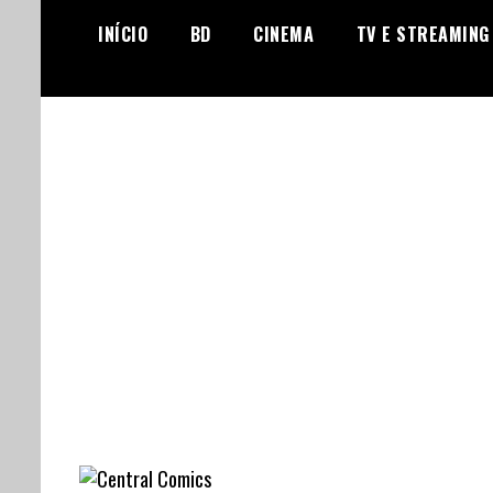
Skip
INÍCIO
BD
CINEMA
TV E STREAMING
to
content