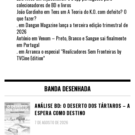
colecionadores de BD e livros
João Gordinho
em
Tens um A Teoria do K.O. com defeito? O
que fazer?
.
em
Dangan Magazine lança a terceira edição trimestral de
2026
António
em
Venom – Preto, Branco e Sangue sai finalmente
em Portugal
.
em
Arranca o especial “Realizadores Sem Fronteiras by
TVCine Edition”
BANDA DESENHADA
ANÁLISE BD: O DESERTO DOS TÁRTAROS – A
ESPERA COMO DESTINO
7 DE AGOSTO DE 2026