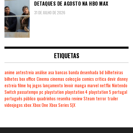
DETAQUES DE AGOSTO NA HBO MAX
31 DE JULHO DE 2026
ETIQUETAS
anime
antestreia
análise
asa
bancas
banda desenhada
bd
bilheteiras
bilhetes
box office
Cinema
cinemas
colecção
comics
crítica
devir
disney
estreia
filme
hq
jogos
lançamento
levoir
manga
marvel
netflix
Nintendo
Switch
passatempo
pc
playstation
playstation 4
playstation 5
portugal
português
público
quadrinhos
resenha
review
Steam
terror
trailer
videojogos
xbox
Xbox One
Xbox Series S|X