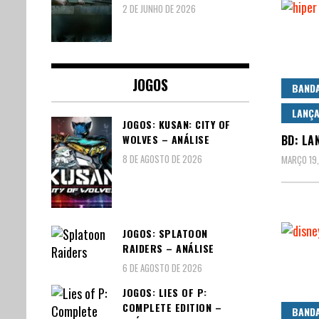
2 DE JUNHO DE 2026
JOGOS
BAND
LANÇ
JOGOS: KUSAN: CITY OF
WOLVES – ANÁLISE
BD: LA
8 DE AGOSTO DE 2026
MARÇO 19,
JOGOS: SPLATOON
RAIDERS – ANÁLISE
6 DE AGOSTO DE 2026
JOGOS: LIES OF P:
COMPLETE EDITION –
BAND