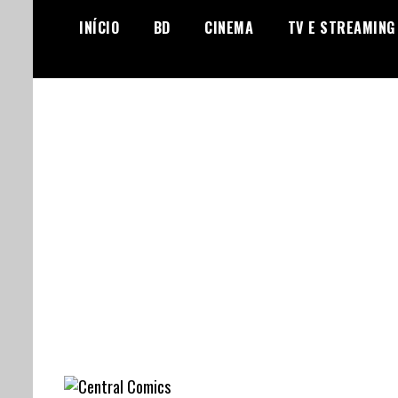
Skip
INÍCIO
BD
CINEMA
TV E STREAMING
to
content