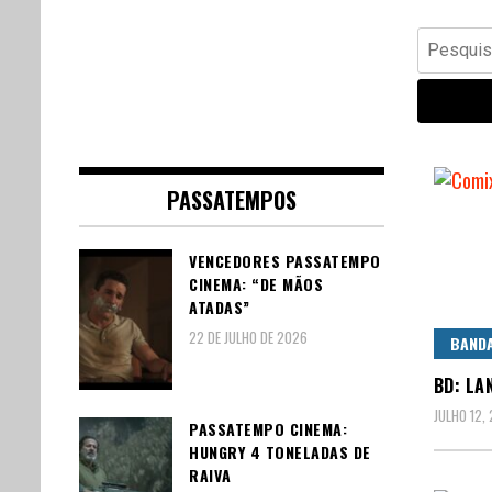
Banda Desenhada, Cinema,
Central Comics
Pesquisar
Animação, TV, Videojogos
por:
PASSATEMPOS
VENCEDORES PASSATEMPO
CINEMA: “DE MÃOS
ATADAS”
22 DE JULHO DE 2026
BAND
BD: LA
JULHO 12,
PASSATEMPO CINEMA:
HUNGRY 4 TONELADAS DE
RAIVA