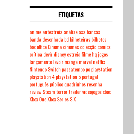
ETIQUETAS
anime
antestreia
análise
asa
bancas
banda desenhada
bd
bilheteiras
bilhetes
box office
Cinema
cinemas
colecção
comics
crítica
devir
disney
estreia
filme
hq
jogos
lançamento
levoir
manga
marvel
netflix
Nintendo Switch
passatempo
pc
playstation
playstation 4
playstation 5
portugal
português
público
quadrinhos
resenha
review
Steam
terror
trailer
videojogos
xbox
Xbox One
Xbox Series S|X