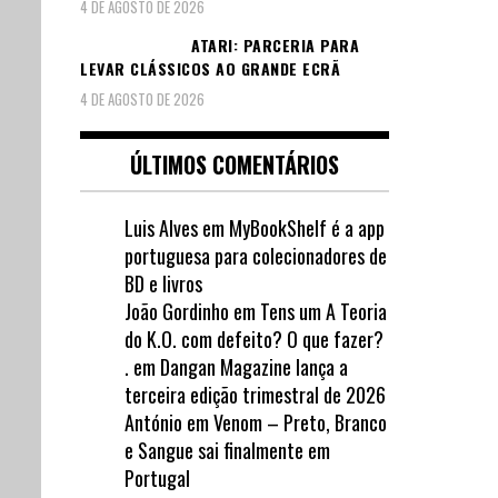
4 DE AGOSTO DE 2026
ATARI: PARCERIA PARA
LEVAR CLÁSSICOS AO GRANDE ECRÃ
4 DE AGOSTO DE 2026
ÚLTIMOS COMENTÁRIOS
Luis Alves
em
MyBookShelf é a app
portuguesa para colecionadores de
BD e livros
João Gordinho
em
Tens um A Teoria
do K.O. com defeito? O que fazer?
.
em
Dangan Magazine lança a
terceira edição trimestral de 2026
António
em
Venom – Preto, Branco
e Sangue sai finalmente em
Portugal