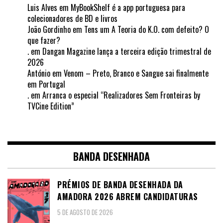
Luis Alves
em
MyBookShelf é a app portuguesa para
colecionadores de BD e livros
João Gordinho
em
Tens um A Teoria do K.O. com defeito? O
que fazer?
.
em
Dangan Magazine lança a terceira edição trimestral de
2026
António
em
Venom – Preto, Branco e Sangue sai finalmente
em Portugal
.
em
Arranca o especial “Realizadores Sem Fronteiras by
TVCine Edition”
BANDA DESENHADA
PRÉMIOS DE BANDA DESENHADA DA
AMADORA 2026 ABREM CANDIDATURAS
5 DE AGOSTO DE 2026