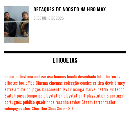
DETAQUES DE AGOSTO NA HBO MAX
31 DE JULHO DE 2026
ETIQUETAS
anime
antestreia
análise
asa
bancas
banda desenhada
bd
bilheteiras
bilhetes
box office
Cinema
cinemas
colecção
comics
crítica
devir
disney
estreia
filme
hq
jogos
lançamento
levoir
manga
marvel
netflix
Nintendo
Switch
passatempo
pc
playstation
playstation 4
playstation 5
portugal
português
público
quadrinhos
resenha
review
Steam
terror
trailer
videojogos
xbox
Xbox One
Xbox Series S|X