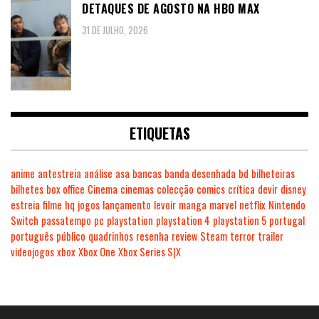
DETAQUES DE AGOSTO NA HBO MAX
31 DE JULHO, 2026
ETIQUETAS
anime
antestreia
análise
asa
bancas
banda desenhada
bd
bilheteiras
bilhetes
box office
Cinema
cinemas
colecção
comics
crítica
devir
disney
estreia
filme
hq
jogos
lançamento
levoir
manga
marvel
netflix
Nintendo
Switch
passatempo
pc
playstation
playstation 4
playstation 5
portugal
português
público
quadrinhos
resenha
review
Steam
terror
trailer
videojogos
xbox
Xbox One
Xbox Series S|X