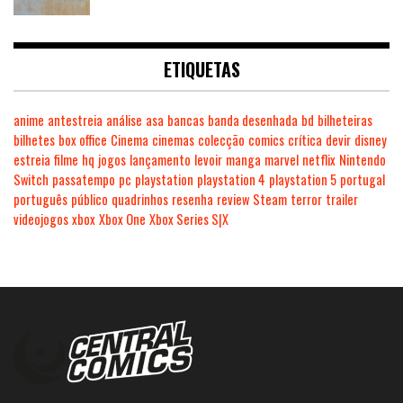
ETIQUETAS
anime
antestreia
análise
asa
bancas
banda desenhada
bd
bilheteiras
bilhetes
box office
Cinema
cinemas
colecção
comics
crítica
devir
disney
estreia
filme
hq
jogos
lançamento
levoir
manga
marvel
netflix
Nintendo
Switch
passatempo
pc
playstation
playstation 4
playstation 5
portugal
português
público
quadrinhos
resenha
review
Steam
terror
trailer
videojogos
xbox
Xbox One
Xbox Series S|X