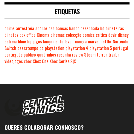
ETIQUETAS
anime
antestreia
análise
asa
bancas
banda desenhada
bd
bilheteiras
bilhetes
box office
Cinema
cinemas
colecção
comics
crítica
devir
disney
estreia
filme
hq
jogos
lançamento
levoir
manga
marvel
netflix
Nintendo
Switch
passatempo
pc
playstation
playstation 4
playstation 5
portugal
português
público
quadrinhos
resenha
review
Steam
terror
trailer
videojogos
xbox
Xbox One
Xbox Series S|X
QUERES COLABORAR CONNOSCO?