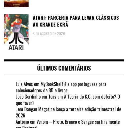
ATARI: PARCERIA PARA LEVAR CLÁSSICOS
AO GRANDE ECRÃ
4 DE AGOSTO DE 2026
ÚLTIMOS COMENTÁRIOS
Luis Alves
em
MyBookShelf é a app portuguesa para
colecionadores de BD e livros
João Gordinho
em
Tens um A Teoria do K.O. com defeito? O
que fazer?
.
em
Dangan Magazine lança a terceira edição trimestral de
2026
António
em
Venom – Preto, Branco e Sangue sai finalmente
em Portugal