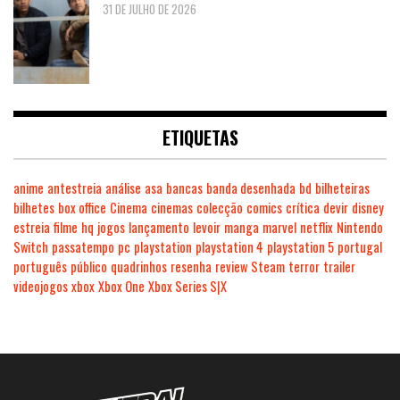
31 DE JULHO DE 2026
ETIQUETAS
anime
antestreia
análise
asa
bancas
banda desenhada
bd
bilheteiras
bilhetes
box office
Cinema
cinemas
colecção
comics
crítica
devir
disney
estreia
filme
hq
jogos
lançamento
levoir
manga
marvel
netflix
Nintendo
Switch
passatempo
pc
playstation
playstation 4
playstation 5
portugal
português
público
quadrinhos
resenha
review
Steam
terror
trailer
videojogos
xbox
Xbox One
Xbox Series S|X