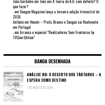
João Gordinho
em
Tens um A Teoria do K.O. com defeito? O
que fazer?
.
em
Dangan Magazine lança a terceira edição trimestral de
2026
António
em
Venom – Preto, Branco e Sangue sai finalmente
em Portugal
.
em
Arranca o especial “Realizadores Sem Fronteiras by
TVCine Edition”
BANDA DESENHADA
ANÁLISE BD: O DESERTO DOS TÁRTAROS – A
ESPERA COMO DESTINO
7 DE AGOSTO DE 2026