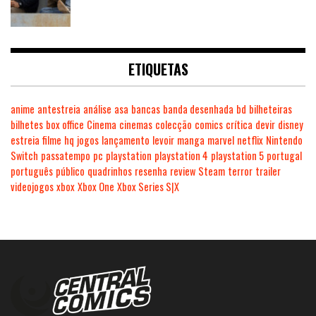
ETIQUETAS
anime
antestreia
análise
asa
bancas
banda desenhada
bd
bilheteiras
bilhetes
box office
Cinema
cinemas
colecção
comics
crítica
devir
disney
estreia
filme
hq
jogos
lançamento
levoir
manga
marvel
netflix
Nintendo
Switch
passatempo
pc
playstation
playstation 4
playstation 5
portugal
português
público
quadrinhos
resenha
review
Steam
terror
trailer
videojogos
xbox
Xbox One
Xbox Series S|X