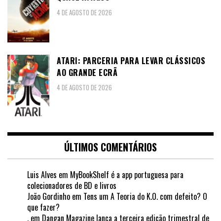
4 DE AGOSTO DE 2026
ATARI: PARCERIA PARA LEVAR CLÁSSICOS
AO GRANDE ECRÃ
4 DE AGOSTO DE 2026
ÚLTIMOS COMENTÁRIOS
Luis Alves
em
MyBookShelf é a app portuguesa para
colecionadores de BD e livros
João Gordinho
em
Tens um A Teoria do K.O. com defeito? O
que fazer?
.
em
Dangan Magazine lança a terceira edição trimestral de