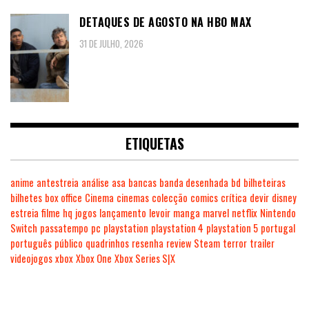
DETAQUES DE AGOSTO NA HBO MAX
31 DE JULHO, 2026
ETIQUETAS
anime
antestreia
análise
asa
bancas
banda desenhada
bd
bilheteiras
bilhetes
box office
Cinema
cinemas
colecção
comics
crítica
devir
disney
estreia
filme
hq
jogos
lançamento
levoir
manga
marvel
netflix
Nintendo
Switch
passatempo
pc
playstation
playstation 4
playstation 5
portugal
português
público
quadrinhos
resenha
review
Steam
terror
trailer
videojogos
xbox
Xbox One
Xbox Series S|X