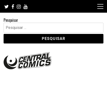
Skip
to
content
Pesquisar
Pesquisar
por: