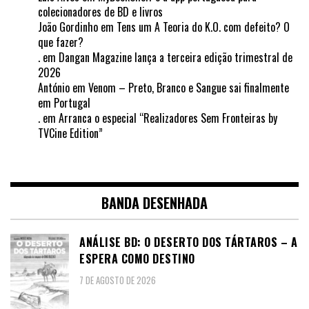
colecionadores de BD e livros
João Gordinho
em
Tens um A Teoria do K.O. com defeito? O
que fazer?
.
em
Dangan Magazine lança a terceira edição trimestral de
2026
António
em
Venom – Preto, Branco e Sangue sai finalmente
em Portugal
.
em
Arranca o especial “Realizadores Sem Fronteiras by
TVCine Edition”
BANDA DESENHADA
ANÁLISE BD: O DESERTO DOS TÁRTAROS – A
ESPERA COMO DESTINO
7 DE AGOSTO DE 2026