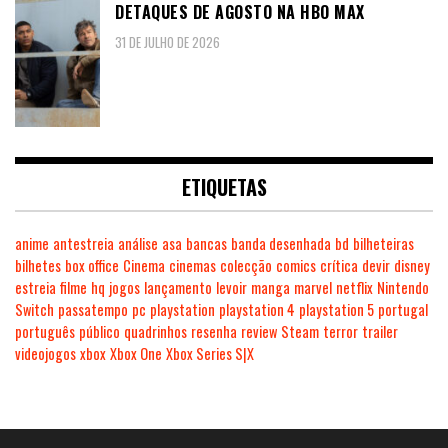
DETAQUES DE AGOSTO NA HBO MAX
31 DE JULHO DE 2026
ETIQUETAS
anime
antestreia
análise
asa
bancas
banda desenhada
bd
bilheteiras
bilhetes
box office
Cinema
cinemas
colecção
comics
crítica
devir
disney
estreia
filme
hq
jogos
lançamento
levoir
manga
marvel
netflix
Nintendo
Switch
passatempo
pc
playstation
playstation 4
playstation 5
portugal
português
público
quadrinhos
resenha
review
Steam
terror
trailer
videojogos
xbox
Xbox One
Xbox Series S|X