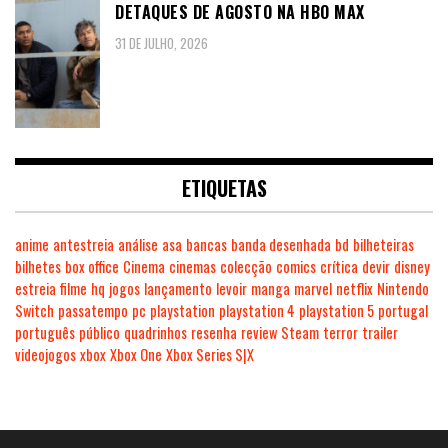
DETAQUES DE AGOSTO NA HBO MAX
31 DE JULHO, 2026
ETIQUETAS
anime
antestreia
análise
asa
bancas
banda desenhada
bd
bilheteiras
bilhetes
box office
Cinema
cinemas
colecção
comics
crítica
devir
disney
estreia
filme
hq
jogos
lançamento
levoir
manga
marvel
netflix
Nintendo
Switch
passatempo
pc
playstation
playstation 4
playstation 5
portugal
português
público
quadrinhos
resenha
review
Steam
terror
trailer
videojogos
xbox
Xbox One
Xbox Series S|X