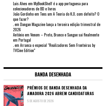
Luis Alves
em
MyBookShelf é a app portuguesa para
colecionadores de BD e livros
João Gordinho
em
Tens um A Teoria do K.O. com defeito? O
que fazer?
.
em
Dangan Magazine lança a terceira edição trimestral de
2026
António
em
Venom – Preto, Branco e Sangue sai finalmente
em Portugal
.
em
Arranca o especial “Realizadores Sem Fronteiras by
TVCine Edition”
BANDA DESENHADA
PRÉMIOS DE BANDA DESENHADA DA
AMADORA 2026 ABREM CANDIDATURAS
5 DE AGOSTO DE 2026