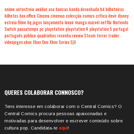
anime
antestreia
análise
asa
bancas
banda desenhada
bd
bilheteiras
bilhetes
box office
Cinema
cinemas
colecção
comics
crítica
devir
disney
estreia
filme
hq
jogos
lançamento
levoir
manga
marvel
netflix
Nintendo
Switch
passatempo
pc
playstation
playstation 4
playstation 5
portugal
português
público
quadrinhos
resenha
review
Steam
terror
trailer
videojogos
xbox
Xbox One
Xbox Series S|X
QUERES COLABORAR CONNOSCO?
Tens interesse em colaborar com o Central Comics? O
Central Comics procura pessoas apaixonadas e
motivadas para desenvolver e escrever conteúdo sobre
cultura pop. Candidata-te
aqui
!