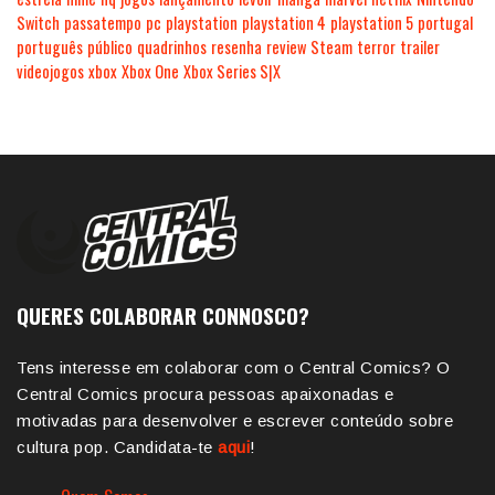
Switch
passatempo
pc
playstation
playstation 4
playstation 5
portugal
português
público
quadrinhos
resenha
review
Steam
terror
trailer
videojogos
xbox
Xbox One
Xbox Series S|X
QUERES COLABORAR CONNOSCO?
Tens interesse em colaborar com o Central Comics? O
Central Comics procura pessoas apaixonadas e
motivadas para desenvolver e escrever conteúdo sobre
cultura pop. Candidata-te
aqui
!