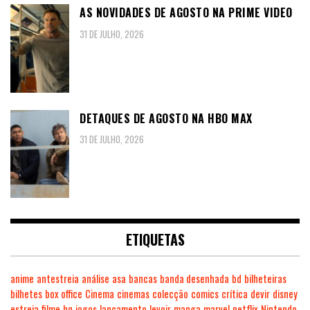
AS NOVIDADES DE AGOSTO NA PRIME VIDEO
31 DE JULHO, 2026
DETAQUES DE AGOSTO NA HBO MAX
31 DE JULHO, 2026
ETIQUETAS
anime
antestreia
análise
asa
bancas
banda desenhada
bd
bilheteiras
bilhetes
box office
Cinema
cinemas
colecção
comics
crítica
devir
disney
estreia
filme
hq
jogos
lançamento
levoir
manga
marvel
netflix
Nintendo