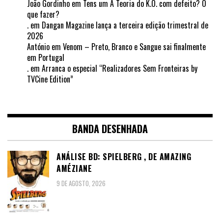
João Gordinho
em
Tens um A Teoria do K.O. com defeito? O
que fazer?
.
em
Dangan Magazine lança a terceira edição trimestral de
2026
António
em
Venom – Preto, Branco e Sangue sai finalmente
em Portugal
.
em
Arranca o especial “Realizadores Sem Fronteiras by
TVCine Edition”
BANDA DESENHADA
ANÁLISE BD: SPIELBERG , DE AMAZING
AMÉZIANE
9 DE AGOSTO, 2026