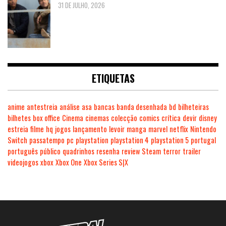
31 DE JULHO, 2026
ETIQUETAS
anime
antestreia
análise
asa
bancas
banda desenhada
bd
bilheteiras
bilhetes
box office
Cinema
cinemas
colecção
comics
crítica
devir
disney
estreia
filme
hq
jogos
lançamento
levoir
manga
marvel
netflix
Nintendo
Switch
passatempo
pc
playstation
playstation 4
playstation 5
portugal
português
público
quadrinhos
resenha
review
Steam
terror
trailer
videojogos
xbox
Xbox One
Xbox Series S|X