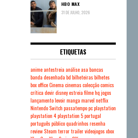
HBO MAX
31 DE JULHO, 2026
ETIQUETAS
anime
antestreia
análise
asa
bancas
banda desenhada
bd
bilheteiras
bilhetes
box office
Cinema
cinemas
colecção
comics
crítica
devir
disney
estreia
filme
hq
jogos
lançamento
levoir
manga
marvel
netflix
Nintendo Switch
passatempo
pc
playstation
playstation 4
playstation 5
portugal
português
público
quadrinhos
resenha
review
Steam
terror
trailer
videojogos
xbox