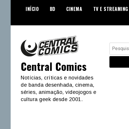
Skip
INÍCIO
BD
CINEMA
TV E STREAMING
to
content
Pesquisar
por:
Central Comics
Notícias, críticas e novidades
de banda desenhada, cinema,
séries, animação, videojogos e
cultura geek desde 2001.