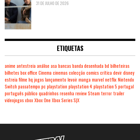
31 DE JULHO DE 2026
ETIQUETAS
anime
antestreia
análise
asa
bancas
banda desenhada
bd
bilheteiras
bilhetes
box office
Cinema
cinemas
colecção
comics
crítica
devir
disney
estreia
filme
hq
jogos
lançamento
levoir
manga
marvel
netflix
Nintendo
Switch
passatempo
pc
playstation
playstation 4
playstation 5
portugal
português
público
quadrinhos
resenha
review
Steam
terror
trailer
videojogos
xbox
Xbox One
Xbox Series S|X