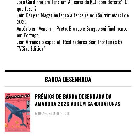
João Gordinho
em
Tens um A Teoria do K.O. com defeito? O
que fazer?
.
em
Dangan Magazine lança a terceira edição trimestral de
2026
António
em
Venom – Preto, Branco e Sangue sai finalmente
em Portugal
.
em
Arranca o especial “Realizadores Sem Fronteiras by
TVCine Edition”
BANDA DESENHADA
PRÉMIOS DE BANDA DESENHADA DA
AMADORA 2026 ABREM CANDIDATURAS
5 DE AGOSTO DE 2026