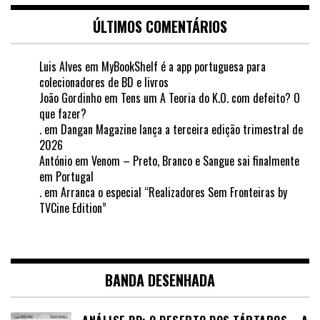
ÚLTIMOS COMENTÁRIOS
Luis Alves
em
MyBookShelf é a app portuguesa para
colecionadores de BD e livros
João Gordinho
em
Tens um A Teoria do K.O. com defeito? O
que fazer?
.
em
Dangan Magazine lança a terceira edição trimestral de
2026
António
em
Venom – Preto, Branco e Sangue sai finalmente
em Portugal
.
em
Arranca o especial “Realizadores Sem Fronteiras by
TVCine Edition”
BANDA DESENHADA