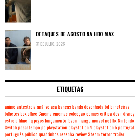
DETAQUES DE AGOSTO NA HBO MAX
31 DE JULHO, 2026
ETIQUETAS
anime
antestreia
análise
asa
bancas
banda desenhada
bd
bilheteiras
bilhetes
box office
Cinema
cinemas
colecção
comics
crítica
devir
disney
estreia
filme
hq
jogos
lançamento
levoir
manga
marvel
netflix
Nintendo
Switch
passatempo
pc
playstation
playstation 4
playstation 5
portugal
português
público
quadrinhos
resenha
review
Steam
terror
trailer