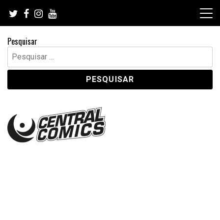
Skip
to
content
Pesquisar
Pesquisar
por: