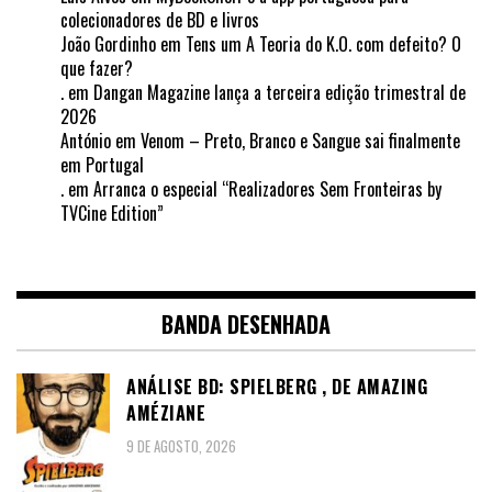
colecionadores de BD e livros
João Gordinho
em
Tens um A Teoria do K.O. com defeito? O
que fazer?
.
em
Dangan Magazine lança a terceira edição trimestral de
2026
António
em
Venom – Preto, Branco e Sangue sai finalmente
em Portugal
.
em
Arranca o especial “Realizadores Sem Fronteiras by
TVCine Edition”
BANDA DESENHADA
ANÁLISE BD: SPIELBERG , DE AMAZING
AMÉZIANE
9 DE AGOSTO, 2026