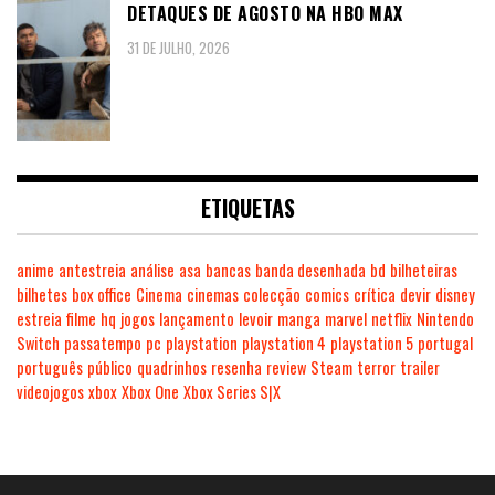
DETAQUES DE AGOSTO NA HBO MAX
31 DE JULHO, 2026
ETIQUETAS
anime
antestreia
análise
asa
bancas
banda desenhada
bd
bilheteiras
bilhetes
box office
Cinema
cinemas
colecção
comics
crítica
devir
disney
estreia
filme
hq
jogos
lançamento
levoir
manga
marvel
netflix
Nintendo
Switch
passatempo
pc
playstation
playstation 4
playstation 5
portugal
português
público
quadrinhos
resenha
review
Steam
terror
trailer
videojogos
xbox
Xbox One
Xbox Series S|X