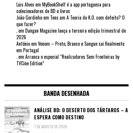
Luis Alves
em
MyBookShelf é a app portuguesa para
colecionadores de BD e livros
João Gordinho
em
Tens um A Teoria do K.O. com defeito? O
que fazer?
.
em
Dangan Magazine lança a terceira edição trimestral de
2026
António
em
Venom – Preto, Branco e Sangue sai finalmente
em Portugal
.
em
Arranca o especial “Realizadores Sem Fronteiras by
TVCine Edition”
BANDA DESENHADA
ANÁLISE BD: O DESERTO DOS TÁRTAROS – A
ESPERA COMO DESTINO
7 DE AGOSTO DE 2026