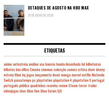
DETAQUES DE AGOSTO NA HBO MAX
31 DE JULHO DE 2026
ETIQUETAS
anime
antestreia
análise
asa
bancas
banda desenhada
bd
bilheteiras
bilhetes
box office
Cinema
cinemas
colecção
comics
crítica
devir
disney
estreia
filme
hq
jogos
lançamento
levoir
manga
marvel
netflix
Nintendo
Switch
passatempo
pc
playstation
playstation 4
playstation 5
portugal
português
público
quadrinhos
resenha
review
Steam
terror
trailer
videojogos
xbox
Xbox One
Xbox Series S|X