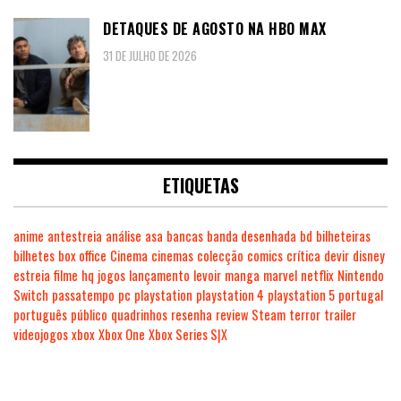
DETAQUES DE AGOSTO NA HBO MAX
31 DE JULHO DE 2026
ETIQUETAS
anime
antestreia
análise
asa
bancas
banda desenhada
bd
bilheteiras
bilhetes
box office
Cinema
cinemas
colecção
comics
crítica
devir
disney
estreia
filme
hq
jogos
lançamento
levoir
manga
marvel
netflix
Nintendo
Switch
passatempo
pc
playstation
playstation 4
playstation 5
portugal
português
público
quadrinhos
resenha
review
Steam
terror
trailer
videojogos
xbox
Xbox One
Xbox Series S|X