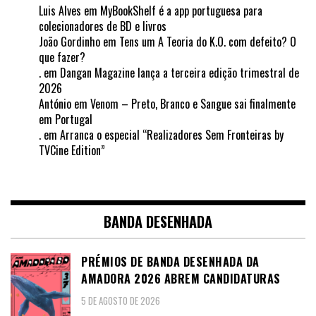
Luis Alves
em
MyBookShelf é a app portuguesa para
colecionadores de BD e livros
João Gordinho
em
Tens um A Teoria do K.O. com defeito? O
que fazer?
.
em
Dangan Magazine lança a terceira edição trimestral de
2026
António
em
Venom – Preto, Branco e Sangue sai finalmente
em Portugal
.
em
Arranca o especial “Realizadores Sem Fronteiras by
TVCine Edition”
BANDA DESENHADA
PRÉMIOS DE BANDA DESENHADA DA
AMADORA 2026 ABREM CANDIDATURAS
5 DE AGOSTO DE 2026