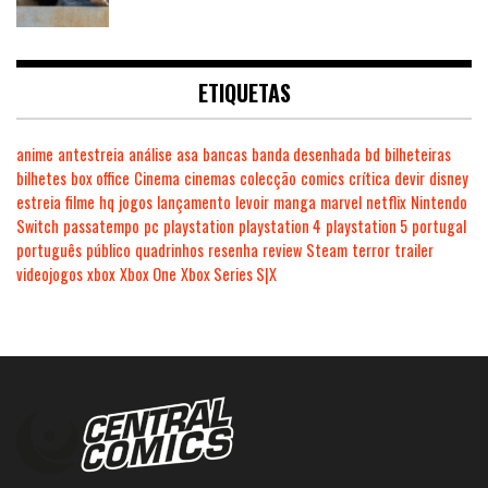
ETIQUETAS
anime
antestreia
análise
asa
bancas
banda desenhada
bd
bilheteiras
bilhetes
box office
Cinema
cinemas
colecção
comics
crítica
devir
disney
estreia
filme
hq
jogos
lançamento
levoir
manga
marvel
netflix
Nintendo
Switch
passatempo
pc
playstation
playstation 4
playstation 5
portugal
português
público
quadrinhos
resenha
review
Steam
terror
trailer
videojogos
xbox
Xbox One
Xbox Series S|X