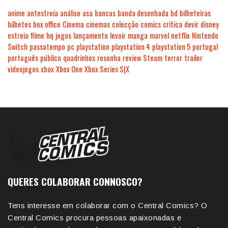
anime
antestreia
análise
asa
bancas
banda desenhada
bd
bilheteiras
bilhetes
box office
Cinema
cinemas
colecção
comics
crítica
devir
disney
estreia
filme
hq
jogos
lançamento
levoir
manga
marvel
netflix
Nintendo
Switch
passatempo
pc
playstation
playstation 4
playstation 5
portugal
português
público
quadrinhos
resenha
review
Steam
terror
trailer
videojogos
xbox
Xbox One
Xbox Series S|X
QUERES COLABORAR CONNOSCO?
Tens interesse em colaborar com o Central Comics? O
Central Comics procura pessoas apaixonadas e