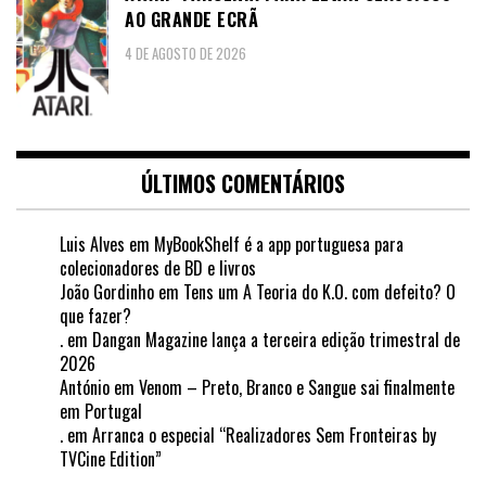
AO GRANDE ECRÃ
4 DE AGOSTO DE 2026
ÚLTIMOS COMENTÁRIOS
Luis Alves
em
MyBookShelf é a app portuguesa para
colecionadores de BD e livros
João Gordinho
em
Tens um A Teoria do K.O. com defeito? O
que fazer?
.
em
Dangan Magazine lança a terceira edição trimestral de
2026
António
em
Venom – Preto, Branco e Sangue sai finalmente
em Portugal
.
em
Arranca o especial “Realizadores Sem Fronteiras by
TVCine Edition”