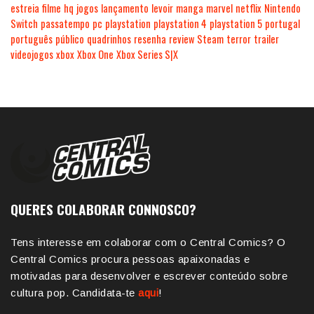
estreia
filme
hq
jogos
lançamento
levoir
manga
marvel
netflix
Nintendo
Switch
passatempo
pc
playstation
playstation 4
playstation 5
portugal
português
público
quadrinhos
resenha
review
Steam
terror
trailer
videojogos
xbox
Xbox One
Xbox Series S|X
QUERES COLABORAR CONNOSCO?
Tens interesse em colaborar com o Central Comics? O
Central Comics procura pessoas apaixonadas e
motivadas para desenvolver e escrever conteúdo sobre
cultura pop. Candidata-te
aqui
!