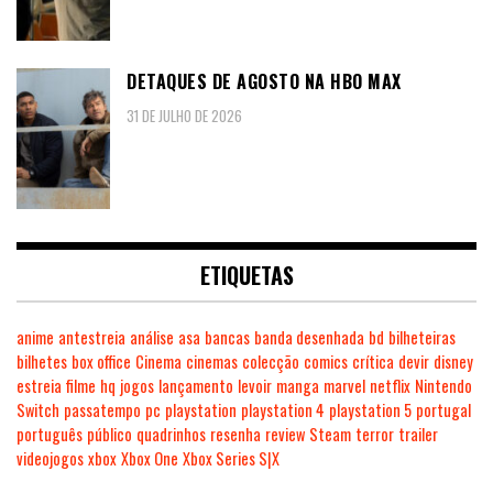
DETAQUES DE AGOSTO NA HBO MAX
31 DE JULHO DE 2026
ETIQUETAS
anime
antestreia
análise
asa
bancas
banda desenhada
bd
bilheteiras
bilhetes
box office
Cinema
cinemas
colecção
comics
crítica
devir
disney
estreia
filme
hq
jogos
lançamento
levoir
manga
marvel
netflix
Nintendo
Switch
passatempo
pc
playstation
playstation 4
playstation 5
portugal
português
público
quadrinhos
resenha
review
Steam
terror
trailer
videojogos
xbox
Xbox One
Xbox Series S|X