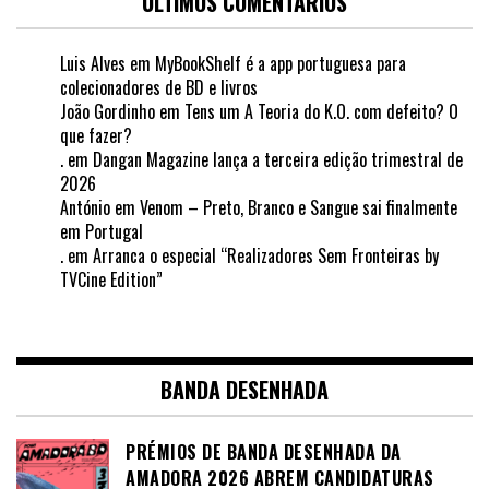
ÚLTIMOS COMENTÁRIOS
Luis Alves
em
MyBookShelf é a app portuguesa para
colecionadores de BD e livros
João Gordinho
em
Tens um A Teoria do K.O. com defeito? O
que fazer?
.
em
Dangan Magazine lança a terceira edição trimestral de
2026
António
em
Venom – Preto, Branco e Sangue sai finalmente
em Portugal
.
em
Arranca o especial “Realizadores Sem Fronteiras by
TVCine Edition”
BANDA DESENHADA
PRÉMIOS DE BANDA DESENHADA DA
AMADORA 2026 ABREM CANDIDATURAS