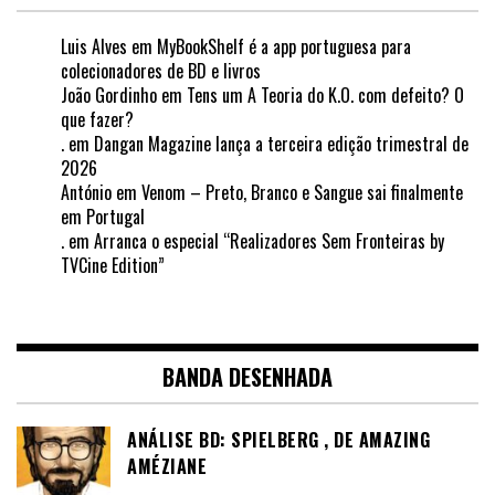
Luis Alves
em
MyBookShelf é a app portuguesa para
colecionadores de BD e livros
João Gordinho
em
Tens um A Teoria do K.O. com defeito? O
que fazer?
.
em
Dangan Magazine lança a terceira edição trimestral de
2026
António
em
Venom – Preto, Branco e Sangue sai finalmente
em Portugal
.
em
Arranca o especial “Realizadores Sem Fronteiras by
TVCine Edition”
BANDA DESENHADA
ANÁLISE BD: SPIELBERG , DE AMAZING
AMÉZIANE