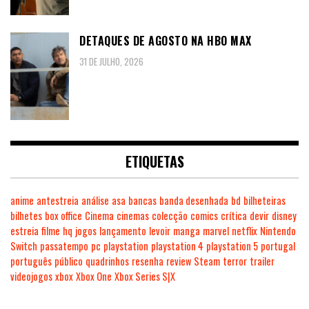
DETAQUES DE AGOSTO NA HBO MAX
31 DE JULHO, 2026
ETIQUETAS
anime
antestreia
análise
asa
bancas
banda desenhada
bd
bilheteiras
bilhetes
box office
Cinema
cinemas
colecção
comics
crítica
devir
disney
estreia
filme
hq
jogos
lançamento
levoir
manga
marvel
netflix
Nintendo
Switch
passatempo
pc
playstation
playstation 4
playstation 5
portugal
português
público
quadrinhos
resenha
review
Steam
terror
trailer
videojogos
xbox
Xbox One
Xbox Series S|X