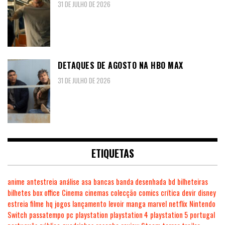
31 DE JULHO DE 2026
DETAQUES DE AGOSTO NA HBO MAX
31 DE JULHO DE 2026
ETIQUETAS
anime
antestreia
análise
asa
bancas
banda desenhada
bd
bilheteiras
bilhetes
box office
Cinema
cinemas
colecção
comics
crítica
devir
disney
estreia
filme
hq
jogos
lançamento
levoir
manga
marvel
netflix
Nintendo
Switch
passatempo
pc
playstation
playstation 4
playstation 5
portugal