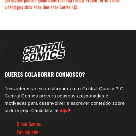
português
público
quadrinhos
resenha
review
Steam
terror
trailer
videojogos
xbox
Xbox One
Xbox Series S|X
QUERES COLABORAR CONNOSCO?
Tens interesse em colaborar com o Central Comics? O
Central Comics procura pessoas apaixonadas e
motivadas para desenvolver e escrever conteúdo sobre
cultura pop. Candidata-te
aqui
!
Quem Somos
Publicidade