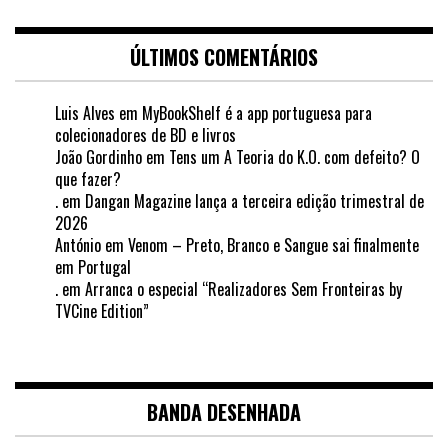
ÚLTIMOS COMENTÁRIOS
Luis Alves
em
MyBookShelf é a app portuguesa para
colecionadores de BD e livros
João Gordinho
em
Tens um A Teoria do K.O. com defeito? O
que fazer?
.
em
Dangan Magazine lança a terceira edição trimestral de
2026
António
em
Venom – Preto, Branco e Sangue sai finalmente
em Portugal
.
em
Arranca o especial “Realizadores Sem Fronteiras by
TVCine Edition”
BANDA DESENHADA