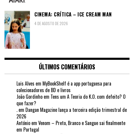
CINEMA: CRÍTICA – ICE CREAM MAN
4 DE AGOSTO DE 2026
ÚLTIMOS COMENTÁRIOS
Luis Alves
em
MyBookShelf é a app portuguesa para
colecionadores de BD e livros
João Gordinho
em
Tens um A Teoria do K.O. com defeito? O
que fazer?
.
em
Dangan Magazine lança a terceira edição trimestral de
2026
António
em
Venom – Preto, Branco e Sangue sai finalmente
em Portugal