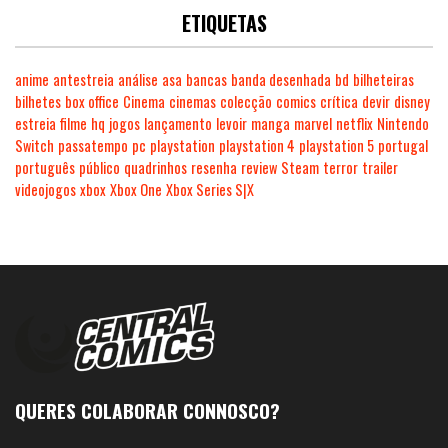
ETIQUETAS
anime
antestreia
análise
asa
bancas
banda desenhada
bd
bilheteiras
bilhetes
box office
Cinema
cinemas
colecção
comics
crítica
devir
disney
estreia
filme
hq
jogos
lançamento
levoir
manga
marvel
netflix
Nintendo
Switch
passatempo
pc
playstation
playstation 4
playstation 5
portugal
português
público
quadrinhos
resenha
review
Steam
terror
trailer
videojogos
xbox
Xbox One
Xbox Series S|X
QUERES COLABORAR CONNOSCO?