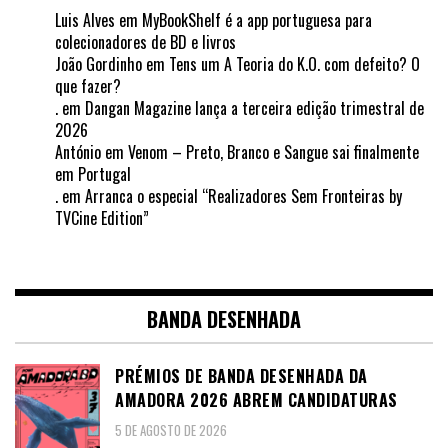
Luis Alves
em
MyBookShelf é a app portuguesa para
colecionadores de BD e livros
João Gordinho
em
Tens um A Teoria do K.O. com defeito? O
que fazer?
.
em
Dangan Magazine lança a terceira edição trimestral de
2026
António
em
Venom – Preto, Branco e Sangue sai finalmente
em Portugal
.
em
Arranca o especial “Realizadores Sem Fronteiras by
TVCine Edition”
BANDA DESENHADA
PRÉMIOS DE BANDA DESENHADA DA
AMADORA 2026 ABREM CANDIDATURAS
5 DE AGOSTO DE 2026