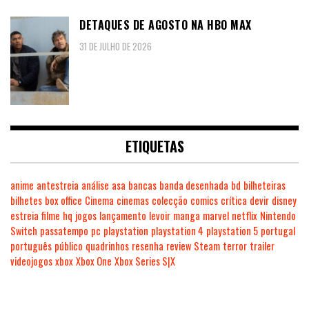
DETAQUES DE AGOSTO NA HBO MAX
31 DE JULHO DE 2026
ETIQUETAS
anime
antestreia
análise
asa
bancas
banda desenhada
bd
bilheteiras
bilhetes
box office
Cinema
cinemas
colecção
comics
crítica
devir
disney
estreia
filme
hq
jogos
lançamento
levoir
manga
marvel
netflix
Nintendo
Switch
passatempo
pc
playstation
playstation 4
playstation 5
portugal
português
público
quadrinhos
resenha
review
Steam
terror
trailer
videojogos
xbox
Xbox One
Xbox Series S|X