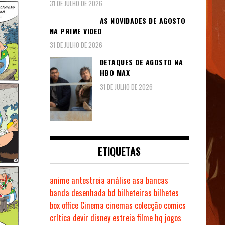
31 DE JULHO DE 2026
AS NOVIDADES DE AGOSTO
NA PRIME VIDEO
31 DE JULHO DE 2026
DETAQUES DE AGOSTO NA
HBO MAX
31 DE JULHO DE 2026
ETIQUETAS
anime
antestreia
análise
asa
bancas
banda desenhada
bd
bilheteiras
bilhetes
box office
Cinema
cinemas
colecção
comics
crítica
devir
disney
estreia
filme
hq
jogos