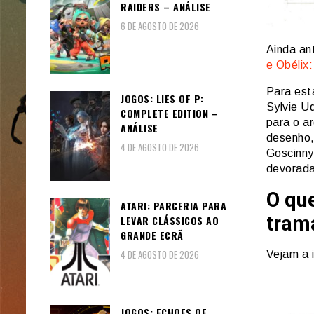
RAIDERS – ANÁLISE
6 DE AGOSTO DE 2026
Ainda an
e Obélix
Para est
JOGOS: LIES OF P:
Sylvie U
COMPLETE EDITION –
para o a
ANÁLISE
desenho,
4 DE AGOSTO DE 2026
Goscinny 
devorada
O que
ATARI: PARCERIA PARA
tram
LEVAR CLÁSSICOS AO
GRANDE ECRÃ
4 DE AGOSTO DE 2026
Vejam a 
JOGOS: ECHOES OF