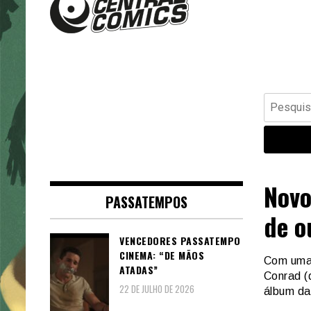
Banda Desenhada, Cinema,
Central Comics
Animação, TV, Videojogos
Pesquisar
por:
Novo
PASSATEMPOS
de o
VENCEDORES PASSATEMPO
CINEMA: “DE MÃOS
Com uma 
ATADAS”
Conrad (
22 DE JULHO DE 2026
álbum da