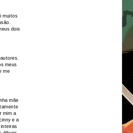
i muitos
nsão.
meus dois
 autores.
os meus
ue me
minha mãe
atamente
r mim a
cinny e a
inteiras
s álbuns