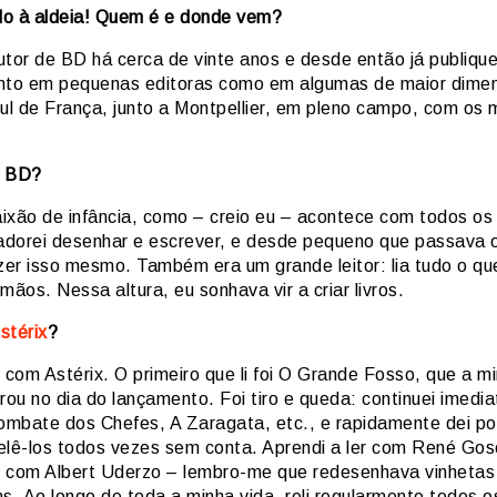
o à aldeia! Quem é e donde vem?
utor de BD há cerca de vinte anos e desde então já publique
tanto em pequenas editoras como em algumas de maior dime
sul de França, junto a Montpellier, em pleno campo, com os 
a BD?
ixão de infância, como – creio eu – acontece com todos os
dorei desenhar e escrever, e desde pequeno que passava 
azer isso mesmo. Também era um grande leitor: lia tudo o q
mãos. Nessa altura, eu sonhava vir a criar livros.
stérix
?
i com Astérix. O primeiro que li foi O Grande Fosso, que a 
ou no dia do lançamento. Foi tiro e queda: continuei imedi
mbate dos Chefes, A Zaragata, etc., e rapidamente dei po
 relê-los todos vezes sem conta. Aprendi a ler com René Gos
 com Albert Uderzo – lembro-me que redesenhava vinhetas 
s. Ao longo de toda a minha vida, reli regularmente todos o