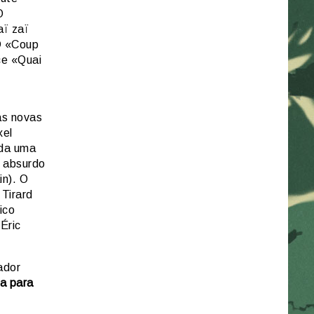
O
ï zaï
D «Coup
ce «Quai
as novas
xel
ada uma
r absurdo
in). O
Tirard
ico
Éric
ador
a para