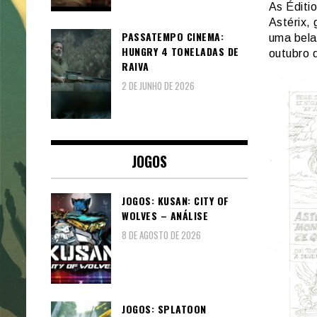
As Éditi
Astérix,
PASSATEMPO CINEMA:
uma bela
HUNGRY 4 TONELADAS DE
outubro 
RAIVA
2 DE JUNHO DE 2026
JOGOS
JOGOS: KUSAN: CITY OF
WOLVES – ANÁLISE
8 DE AGOSTO DE 2026
JOGOS: SPLATOON