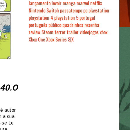
lançamento
levoir
manga
marvel
netflix
Nintendo Switch
passatempo
pc
playstation
playstation 4
playstation 5
portugal
português
público
quadrinhos
resenha
review
Steam
terror
trailer
videojogos
xbox
Xbox One
Xbox Series S|X
40.O
é autor
e a sua
r-se Le
oute