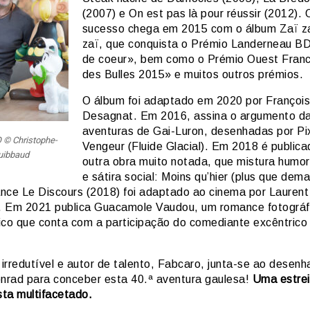
(2007) e On est pas là pour réussir (2012). 
sucesso chega em 2015 com o álbum Zaï za
zaï, que conquista o Prémio Landerneau B
de coeur», bem como o Prémio Ouest Fran
des Bulles 2015» e muitos outros prémios.
O álbum foi adaptado em 2020 por François
Desagnat. Em 2016, assina o argumento d
aventuras de Gai-Luron, desenhadas por Pi
© Christophe-
Vengeur (Fluide Glacial). Em 2018 é public
uibbaud
outra obra muito notada, que mistura humo
e sátira social: Moins qu’hier (plus que dema
nce Le Discours (2018) foi adaptado ao cinema por Laurent 
 Em 2021 publica Guacamole Vaudou, um romance fotográf
ico que conta com a participação do comediante excêntrico 
irredutível e autor de talento, Fabcaro, junta-se ao desenh
onrad para conceber esta 40.ª aventura gaulesa!
Uma estrei
sta multifacetado.