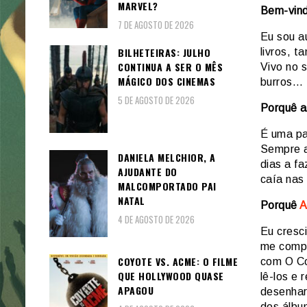
MARVEL?
Bem-vind
7 DE AGOSTO DE 2026
Eu sou a
BILHETEIRAS: JULHO
livros, 
CONTINUA A SER O MÊS
Vivo no 
MÁGICO DOS CINEMAS
burros…
5 DE AGOSTO DE 2026
Porquê 
É uma pa
Sempre a
DANIELA MELCHIOR, A
dias a f
AJUDANTE DO
caía nas 
MALCOMPORTADO PAI
NATAL
Porquê
A
4 DE AGOSTO DE 2026
Eu cresc
me compr
COYOTE VS. ACME: O FILME
com O Co
QUE HOLLYWOOD QUASE
lê-los e
APAGOU
desenhar
dos álbun