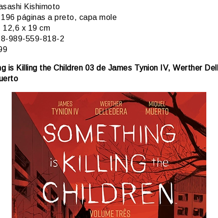
sashi Kishimoto
196 páginas a preto, capa mole
:
12,6 x 19 cm
8-989-559-818-2
99
 is Killing the Children 03 de James Tynion IV, Werther Del
uerto