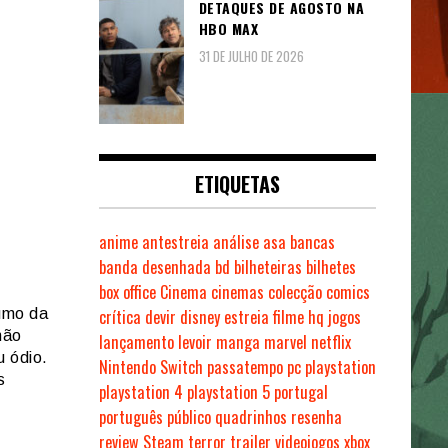
DETAQUES DE AGOSTO NA
HBO MAX
31 DE JULHO DE 2026
ETIQUETAS
anime
antestreia
análise
asa
bancas
banda desenhada
bd
bilheteiras
bilhetes
box office
Cinema
cinemas
colecção
comics
rumo da
crítica
devir
disney
estreia
filme
hq
jogos
mão
lançamento
levoir
manga
marvel
netflix
u ódio.
Nintendo Switch
passatempo
pc
playstation
s
playstation 4
playstation 5
portugal
português
público
quadrinhos
resenha
review
Steam
terror
trailer
videojogos
xbox