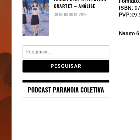
Formato
QUARTET – ANÁLISE
ISBN:
97
30 DE JULHO DE 2026
PVP:
€9,
Naruto 6
Pesquisar
por:
PODCAST PARANOIA COLETIVA