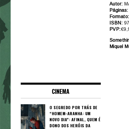
Autor:
Ma
Páginas:
Formato
ISBN:
97
PVP:
€9,
Something
Miquel M
CINEMA
O SEGREDO POR TRÁS DE
“HOMEM-ARANHA: UM
NOVO DIA”: AFINAL, QUEM É
DONO DOS HERÓIS DA