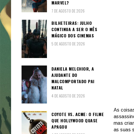
MARVEL?
7 DE AGOSTO DE 2026
BILHETEIRAS: JULHO
CONTINUA A SER O MÊS
MÁGICO DOS CINEMAS
5 DE AGOSTO DE 2026
DANIELA MELCHIOR, A
AJUDANTE DO
MALCOMPORTADO PAI
NATAL
4 DE AGOSTO DE 2026
As coisa
COYOTE VS. ACME: O FILME
assassin
QUE HOLLYWOOD QUASE
mas cria
APAGOU
as suas 