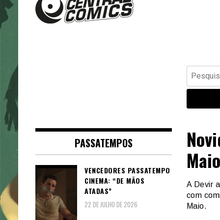
Banda Desenhada, Cinema,
Central Comics
Animação, TV, Videojogos
Pesquisar
por:
Novi
PASSATEMPOS
Mai
VENCEDORES PASSATEMPO
CINEMA: “DE MÃOS
A Devir 
ATADAS”
com comi
22 DE JULHO DE 2026
Maio.