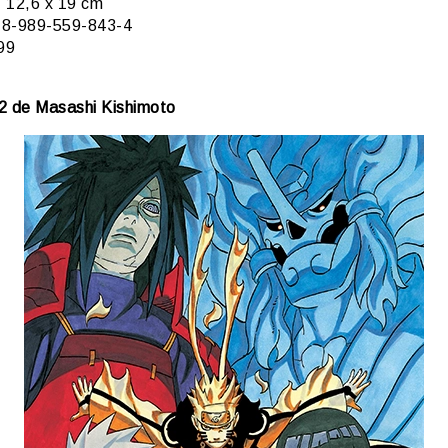
:
12,6 x 19 cm
8-989-559-843-4
99
2 de Masashi Kishimoto