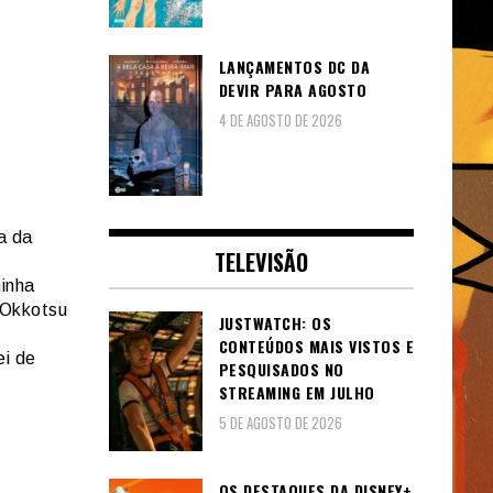
LANÇAMENTOS DC DA
DEVIR PARA AGOSTO
4 DE AGOSTO DE 2026
a da
TELEVISÃO
minha
 Okkotsu
JUSTWATCH: OS
CONTEÚDOS MAIS VISTOS E
ei de
PESQUISADOS NO
STREAMING EM JULHO
5 DE AGOSTO DE 2026
OS DESTAQUES DA DISNEY+