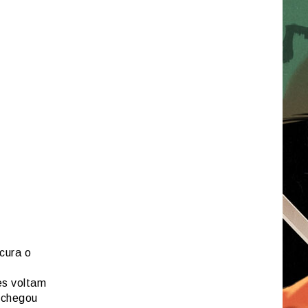
cura o
es voltam
e chegou