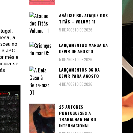
ANÁLISE BD: ATAQUE DOS
TITÃS – VOLUME 11
5 DE AGOSTO DE 2026
tugal.
nesa, a
asceu no
LANÇAMENTOS MANGA DA
DEVIR DE AGOSTO
, a JBC
or mês e
5 DE AGOSTO DE 2026
inicia-se
LANÇAMENTOS DC DA
ás
DEVIR PARA AGOSTO
4 DE AGOSTO DE 2026
25 AUTORES
PORTUGUESES A
TRABALHAR EM BD
INTERNACIONAL