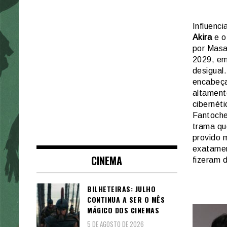
Influenc
Akira
e o
por Mas
2029, em
desigual
encabeça
altament
cibernét
Fantoche
trama qu
provido m
exatament
CINEMA
fizeram
BILHETEIRAS: JULHO
CONTINUA A SER O MÊS
MÁGICO DOS CINEMAS
5 DE AGOSTO DE 2026