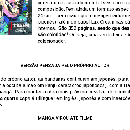
cores extras, usando no total seis cores n
composição.Tem ainda um formato especia
24 cm – bem maior que o mangá tradicion
japonês), além do papel Lux Cream nas p
internas.
São 352 páginas, sendo que des
são coloridas!
Ou seja, uma verdadeira ed
colecionador.
VERSÃO PENSADA PELO PRÓPRIO AUTOR
 do próprio autor, as bandanas continuam em japonês, para
r a escrita à mão em kanji (caracteres japoneses), com a tr
mangá. Para manter a obra mais próxima possível do origina
a quarta capa é trilíngue: em inglês, japonês e com inserç
s.
MANGÁ VIROU ATÉ FILME