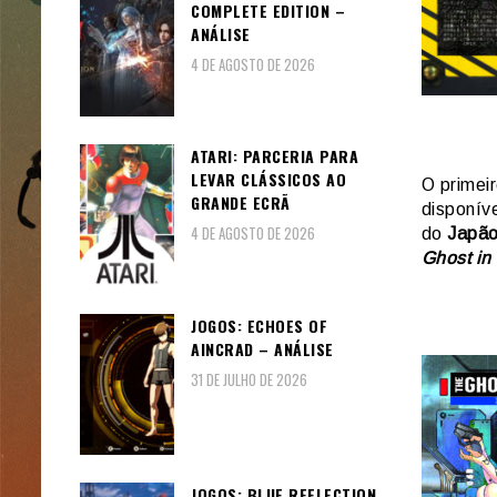
COMPLETE EDITION –
ANÁLISE
4 DE AGOSTO DE 2026
ATARI: PARCERIA PARA
LEVAR CLÁSSICOS AO
O primeir
GRANDE ECRÃ
disponíve
4 DE AGOSTO DE 2026
do
Japã
Ghost in 
JOGOS: ECHOES OF
AINCRAD – ANÁLISE
31 DE JULHO DE 2026
JOGOS: BLUE REFLECTION