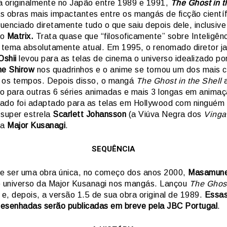
a originalmente no Japão entre 1989 e 1991,
The Ghost in t
s obras mais impactantes entre os mangás de ficção científ
luenciado diretamente tudo o que saiu depois dele, inclusive
no
Matrix.
Trata quase que “filosoficamente” sobre Inteligên
al, tema absolutamente atual. Em 1995, o renomado diretor j
shii
levou para as telas de cinema o universo idealizado po
e Shirow
nos quadrinhos e o anime se tornou um dos mais 
 os tempos. Depois disso, o mangá
The Ghost in the Shell
a
o para outras 6 séries animadas e mais 3 longas em anima
ado foi adaptado para as telas em Hollywood com ninguém
 super estrela
Scarlett Johansson
(a Viúva Negra dos
Vinga
da
Major Kusanagi
.
SEQUÊNCIA
e ser uma obra única, no começo dos anos 2000,
Masamune
o universo da Major Kusanagi nos mangás. Lançou
The Ghost
e, depois, a versão 1.5 de sua obra original de 1989.
Essas
esenhadas serão publicadas em breve pela JBC Portugal
.