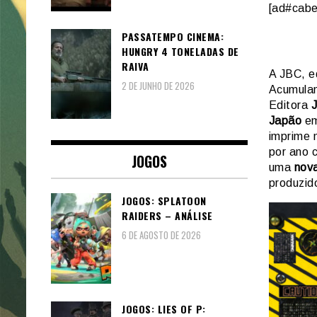
[ad#cabe
PASSATEMPO CINEMA:
HUNGRY 4 TONELADAS DE
RAIVA
A JBC, e
2 DE JUNHO DE 2026
Acumulan
Editora
Japão
em
imprime 
por ano c
JOGOS
uma
nova
produzid
JOGOS: SPLATOON
RAIDERS – ANÁLISE
6 DE AGOSTO DE 2026
JOGOS: LIES OF P: