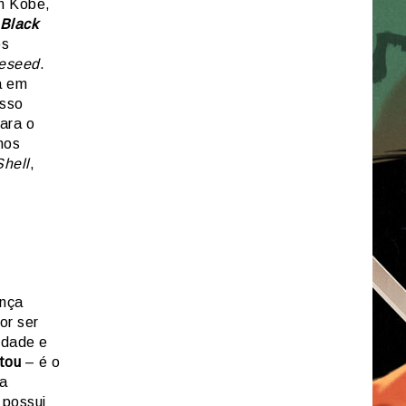
m Kobe,
Black
es
eseed
.
a em
esso
ara o
nos
Shell
,
ança
or ser
idade e
tou
– é o
ua
 possui