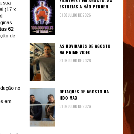
FILMTWIST EM AGOSTO: AS
a sua
ESTREIAS A NÃO PERDER
l (17 x
31 DE JULHO DE 2026
al
áginas
tas 62
ição de
AS NOVIDADES DE AGOSTO
NA PRIME VIDEO
31 DE JULHO DE 2026
adução no
DETAQUES DE AGOSTO NA
l
HBO MAX
ões em
31 DE JULHO DE 2026