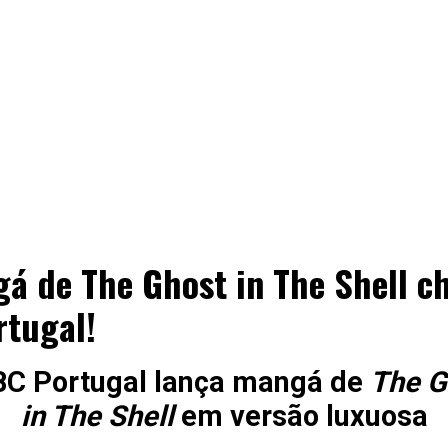
á de The Ghost in The Shell c
rtugal!
BC Portugal lança mangá de
The G
in The Shell
em versão luxuos
a