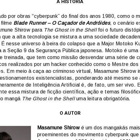
A HISTÓRIA
iado por obras “cyberpunk” do final dos anos 1980, como o 
 filme
Blade Runner – O Caçador de Andróides
, o cenário e
amune Shirow para
The Ghost in the Shell
foi o futuro distóp
 que a alta tecnologia se mistura a uma sociedade decaden
. É nesse universo à beira do colapso que a Major Motoko K
 a Seção 9 da Segurança Pública japonesa. Motoko é uma 
e treinada, que tem como missão desvendar uma série de c
icos realizados por um hacker conhecido como o Mestre dos
s. Em meio à caça ao criminoso virtual, Masamune Shirow i
estionamentos existencialistas, ponderando até mesmo se
eramente de Inteligência Artificial é, de fato, um ser vivo. E
e essa mistura de ficção científica, ação e temas filosófi
 do mangá
The Ghost in the Shell
uma leitura obrigatória.
O AUTOR
Masamune Shirow
é um dos mangakás mai
proeminentes do movimento cyberpunk que