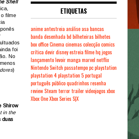
he Shell
ica,
ETIQUETAS
 o filme
cia
anime
antestreia
análise
asa
bancas
aponês
banda desenhada
bd
bilheteiras
bilhetes
r
cultuados
box office
Cinema
cinemas
colecção
comics
inda foi
crítica
devir
disney
estreia
filme
hq
jogos
ção. No
lançamento
levoir
manga
marvel
netflix
 menos
Nintendo Switch
passatempo
pc
playstation
dores
)
playstation 4
playstation 5
portugal
português
público
quadrinhos
resenha
review
Steam
terror
trailer
videojogos
xbox
Xbox One
Xbox Series S|X
 Shirow
 in the
 duas