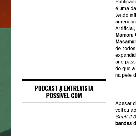
Publicad
é uma da
tendo inf
america
Artifici
Mamoru O
Masamun
de todos
expandid
ano pass
do que a
na pele 
PODCAST A ENTREVISTA
POSSÍVEL COM
Apesar d
voltou a
Shell 2.0
bandas d