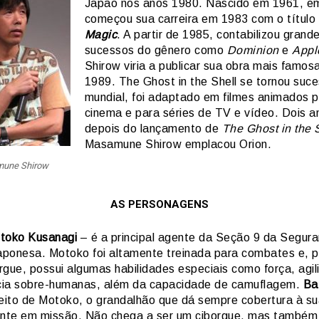
Japão nos anos 1980. Nascido em 1961, e
começou sua carreira em 1983 com o título
Magic
. A partir de 1985, contabilizou grand
sucessos do gênero como
Dominion
e
Appl
Shirow viria a publicar sua obra mais famos
1989. The Ghost in the Shell se tornou suc
mundial, foi adaptado em filmes animados p
cinema e para séries de TV e vídeo. Dois a
depois do lançamento de
The Ghost in the 
Masamune Shirow emplacou Orion.
une Shirow
AS PERSONAGENS
toko Kusanagi
– é a principal agente da Seção 9 da Segur
japonesa. Motoko foi altamente treinada para combates e, p
rgue, possui algumas habilidades especiais como força, agil
ncia sobre-humanas, além da capacidade de camuflagem.
Ba
reito de Motoko, o grandalhão que dá sempre cobertura à s
te em missão. Não chega a ser um ciborgue, mas também