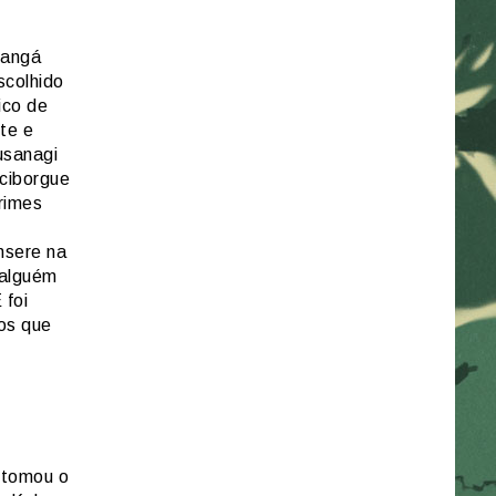
mangá
scolhido
ico de
te e
usanagi
ciborgue
rimes
nsere na
 alguém
 foi
cos que
s
 tomou o