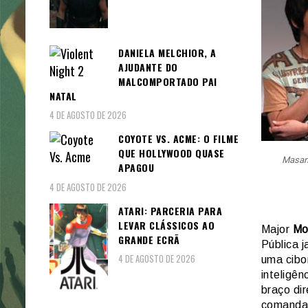
DANIELA MELCHIOR, A
AJUDANTE DO
MALCOMPORTADO PAI
NATAL
4 DE AGOSTO DE 2026
COYOTE VS. ACME: O FILME
QUE HOLLYWOOD QUASE
Masam
APAGOU
4 DE AGOSTO DE 2026
ATARI: PARCERIA PARA
LEVAR CLÁSSICOS AO
Major
Mo
GRANDE ECRÃ
Pública 
4 DE AGOSTO DE 2026
uma cibo
inteligê
braço di
comandan