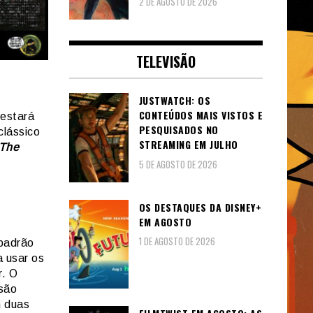
2 DE AGOSTO DE 2026
TELEVISÃO
JUSTWATCH: OS
CONTEÚDOS MAIS VISTOS E
 estará
PESQUISADOS NO
clássico
STREAMING EM JULHO
The
5 DE AGOSTO DE 2026
OS DESTAQUES DA DISNEY+
EM AGOSTO
1 DE AGOSTO DE 2026
padrão
a usar os
r. O
rsão
m duas