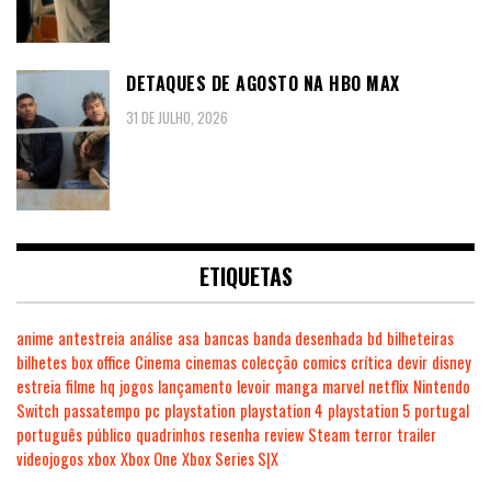
DETAQUES DE AGOSTO NA HBO MAX
31 DE JULHO, 2026
ETIQUETAS
anime
antestreia
análise
asa
bancas
banda desenhada
bd
bilheteiras
bilhetes
box office
Cinema
cinemas
colecção
comics
crítica
devir
disney
estreia
filme
hq
jogos
lançamento
levoir
manga
marvel
netflix
Nintendo
Switch
passatempo
pc
playstation
playstation 4
playstation 5
portugal
português
público
quadrinhos
resenha
review
Steam
terror
trailer
videojogos
xbox
Xbox One
Xbox Series S|X