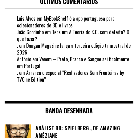
ÚLTIMOS COMENTÁRIOS
Luis Alves
em
MyBookShelf é a app portuguesa para
colecionadores de BD e livros
João Gordinho
em
Tens um A Teoria do K.O. com defeito? O
que fazer?
.
em
Dangan Magazine lança a terceira edição trimestral de
2026
António
em
Venom – Preto, Branco e Sangue sai finalmente
em Portugal
.
em
Arranca o especial “Realizadores Sem Fronteiras by
TVCine Edition”
BANDA DESENHADA
ANÁLISE BD: SPIELBERG , DE AMAZING
AMÉZIANE