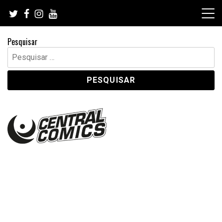
Skip
to
content
Pesquisar
Pesquisar
por: