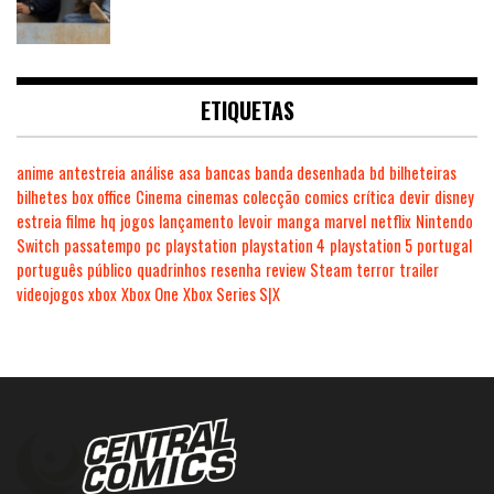
ETIQUETAS
anime
antestreia
análise
asa
bancas
banda desenhada
bd
bilheteiras
bilhetes
box office
Cinema
cinemas
colecção
comics
crítica
devir
disney
estreia
filme
hq
jogos
lançamento
levoir
manga
marvel
netflix
Nintendo
Switch
passatempo
pc
playstation
playstation 4
playstation 5
portugal
português
público
quadrinhos
resenha
review
Steam
terror
trailer
videojogos
xbox
Xbox One
Xbox Series S|X