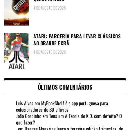
4 DE AGOSTO DE 2026
ATARI: PARCERIA PARA LEVAR CLÁSSICOS
AO GRANDE ECRÃ
4 DE AGOSTO DE 2026
ÚLTIMOS COMENTÁRIOS
Luis Alves
em
MyBookShelf é a app portuguesa para
colecionadores de BD e livros
João Gordinho
em
Tens um A Teoria do K.O. com defeito? O
que fazer?
.
em
Dangan Magazine lança a terceira edição trimestral de