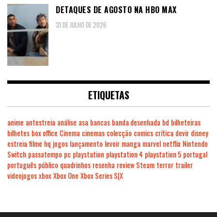
DETAQUES DE AGOSTO NA HBO MAX
31 DE JULHO DE 2026
ETIQUETAS
anime
antestreia
análise
asa
bancas
banda desenhada
bd
bilheteiras
bilhetes
box office
Cinema
cinemas
colecção
comics
crítica
devir
disney
estreia
filme
hq
jogos
lançamento
levoir
manga
marvel
netflix
Nintendo
Switch
passatempo
pc
playstation
playstation 4
playstation 5
portugal
português
público
quadrinhos
resenha
review
Steam
terror
trailer
videojogos
xbox
Xbox One
Xbox Series S|X