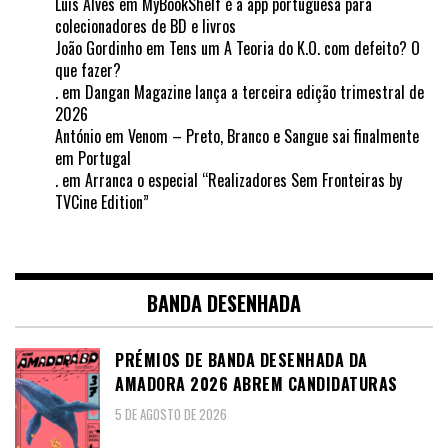
Luis Alves
em
MyBookShelf é a app portuguesa para
colecionadores de BD e livros
João Gordinho
em
Tens um A Teoria do K.O. com defeito? O
que fazer?
.
em
Dangan Magazine lança a terceira edição trimestral de
2026
António
em
Venom – Preto, Branco e Sangue sai finalmente
em Portugal
.
em
Arranca o especial “Realizadores Sem Fronteiras by
TVCine Edition”
BANDA DESENHADA
PRÉMIOS DE BANDA DESENHADA DA
AMADORA 2026 ABREM CANDIDATURAS
5 DE AGOSTO DE 2026