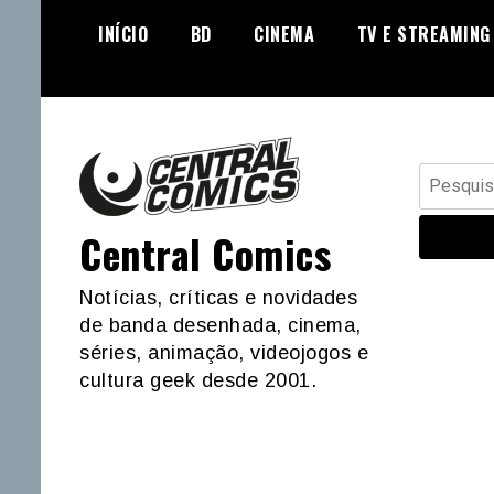
Skip
INÍCIO
BD
CINEMA
TV E STREAMING
to
content
Pesquisar
por:
Central Comics
Notícias, críticas e novidades
de banda desenhada, cinema,
séries, animação, videojogos e
cultura geek desde 2001.