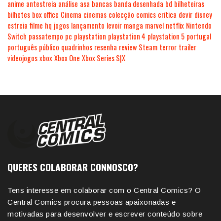
anime
antestreia
análise
asa
bancas
banda desenhada
bd
bilheteiras
bilhetes
box office
Cinema
cinemas
colecção
comics
crítica
devir
disney
estreia
filme
hq
jogos
lançamento
levoir
manga
marvel
netflix
Nintendo
Switch
passatempo
pc
playstation
playstation 4
playstation 5
portugal
português
público
quadrinhos
resenha
review
Steam
terror
trailer
videojogos
xbox
Xbox One
Xbox Series S|X
QUERES COLABORAR CONNOSCO?
Tens interesse em colaborar com o Central Comics? O
Central Comics procura pessoas apaixonadas e
motivadas para desenvolver e escrever conteúdo sobre