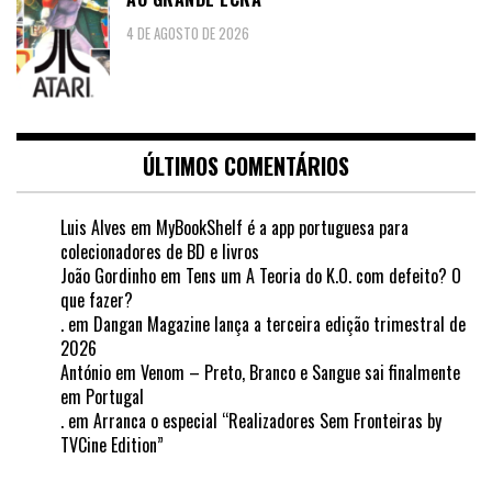
4 DE AGOSTO DE 2026
ÚLTIMOS COMENTÁRIOS
Luis Alves
em
MyBookShelf é a app portuguesa para
colecionadores de BD e livros
João Gordinho
em
Tens um A Teoria do K.O. com defeito? O
que fazer?
.
em
Dangan Magazine lança a terceira edição trimestral de
2026
António
em
Venom – Preto, Branco e Sangue sai finalmente
em Portugal
.
em
Arranca o especial “Realizadores Sem Fronteiras by
TVCine Edition”