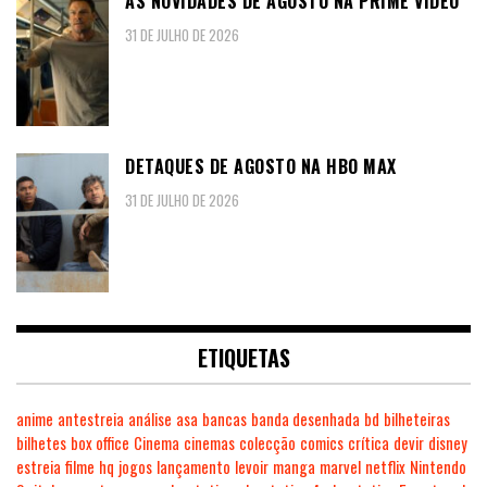
AS NOVIDADES DE AGOSTO NA PRIME VIDEO
31 DE JULHO DE 2026
DETAQUES DE AGOSTO NA HBO MAX
31 DE JULHO DE 2026
ETIQUETAS
anime
antestreia
análise
asa
bancas
banda desenhada
bd
bilheteiras
bilhetes
box office
Cinema
cinemas
colecção
comics
crítica
devir
disney
estreia
filme
hq
jogos
lançamento
levoir
manga
marvel
netflix
Nintendo