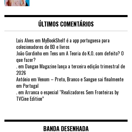
ÚLTIMOS COMENTÁRIOS
Luis Alves
em
MyBookShelf é a app portuguesa para
colecionadores de BD e livros
João Gordinho
em
Tens um A Teoria do K.O. com defeito? O
que fazer?
.
em
Dangan Magazine lança a terceira edição trimestral de
2026
António
em
Venom – Preto, Branco e Sangue sai finalmente
em Portugal
.
em
Arranca o especial “Realizadores Sem Fronteiras by
TVCine Edition”
BANDA DESENHADA