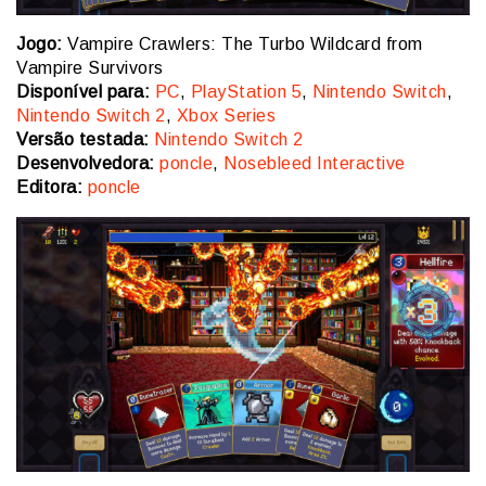
Jogo:
Vampire Crawlers: The Turbo Wildcard from
Vampire Survivors
Disponível para:
PC
,
PlayStation 5
,
Nintendo Switch
,
Nintendo Switch 2
,
Xbox Series
Versão testada:
Nintendo Switch 2
Desenvolvedora:
poncle
,
Nosebleed Interactive
Editora:
poncle