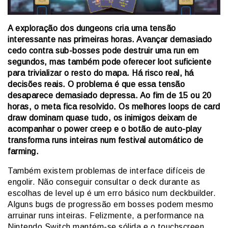
A exploração dos dungeons cria uma tensão
interessante nas primeiras horas. Avançar demasiado
cedo contra sub-bosses pode destruir uma run em
segundos, mas também pode oferecer loot suficiente
para trivializar o resto do mapa. Há risco real, há
decisões reais. O problema é que essa tensão
desaparece demasiado depressa. Ao fim de 15 ou 20
horas, o meta fica resolvido. Os melhores loops de card
draw dominam quase tudo, os inimigos deixam de
acompanhar o power creep e o botão de auto-play
transforma runs inteiras num festival automático de
farming.
Também existem problemas de interface difíceis de
engolir. Não conseguir consultar o deck durante as
escolhas de level up é um erro básico num deckbuilder.
Alguns bugs de progressão em bosses podem mesmo
arruinar runs inteiras. Felizmente, a performance na
Nintendo Switch mantém-se sólida e o touchscreen