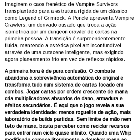
Imaginem o caos frenético de Vampire Survivors
transplantado para a estrutura rígida de um clássico
como Legend of Grimrock. A Poncle apresenta Vampire
Crawlers, um derivado ousado que troca a ação
isométrica por um dungeon crawler de cartas na
primeira pessoa. A transição é surpreendentemente
fluida, mantendo a estética pixel art inconfundível
através de uma cutscene inteligente, mas exigindo
agora planeamento frio em vez de reflexos rápidos.
A primeira hora é de pura confusão. O combate
abandona a sobrevivência automática do original e
transforma tudo num sistema de cartas focado em
combos. Jogar cartas por ordem crescente de mana
cria multiplicadores absurdos de dano, armadura e
efeitos secundários. É aqui que o jogo revela a sua
verdadeira identidade: menos roguelite de ação, mais
laboratório de builds partidas. Sem limite de mão nem
teto de mana, basta perceber como reciclar recursos
para entrar num ciclo quase infinito. Quando uma Whip
modificada começa literalmente a devolver mana ao