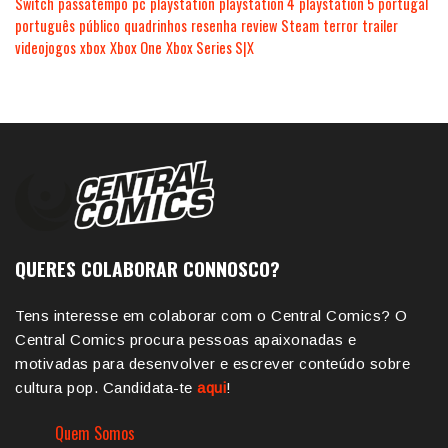
Switch
passatempo
pc
playstation
playstation 4
playstation 5
portugal
português
público
quadrinhos
resenha
review
Steam
terror
trailer
videojogos
xbox
Xbox One
Xbox Series S|X
QUERES COLABORAR CONNOSCO?
Tens interesse em colaborar com o Central Comics? O
Central Comics procura pessoas apaixonadas e
motivadas para desenvolver e escrever conteúdo sobre
cultura pop. Candidata-te
aqui
!
Quem Somos