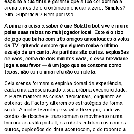
espalha a tua tinta e garante que a tua cor domina a
arena antes de o cronómetro chegar a zero. Simples?
Sim. Superficial? Nem por isso.
A primeira coisa a saber é que Splatterbot vive e morre
pelas suas raízes no multijogador local. Este é o tipo
de jogo que brilha com três amigos amontoados à volta
da TV, gritando sempre que alguém rouba o último
azulejo de um canto. As partidas são curtas, explosões
de caos, cerca de dois minutos cada, e essa brevidade
joga a seu favor — é um jogo que se consome como
tapas, não como uma refeição completa.
Seis arenas formam a espinha dorsal da experiência,
cada uma acrescentando a sua própria excentricidade.
A Plaza mantém as coisas tradicionais, enquanto as
esteiras da Factory alteram as estratégias de forma
subtil. A minha favorita pessoal é Hexagon, onde as
cordas de ricochete transformam o movimento numa
loucura ao estilo pinball, os robots colidem uns com os
outros, explosões de tinta acontecem, e de repente a