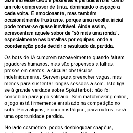
Size Increase cedo e passarás a partida a rolar como
um rolo compressor de tinta, dominando o espaço a
cada volta. É emocionante, mas também
ocasionalmente frustrante, porque uma recolha inicial
pode tornar-se quase inevitável. Ainda assim,
acrescentam aquele sabor de “só mais uma ronda”,
especialmente nas batalhas por equipas, onde a
coordenação pode decidir o resultado da partida.
Os bots de IA cumprem razoavelmente quando faltam
jogadores humanos, mas são propensos a falhas,
presos em cantos, a circular obstáculos
indefinidamente. Servem para preencher vagas, mas
menos para sustentar longas sessões a solo. Isto liga-
se à grande verdade sobre Splatterbot: não foi
concebido para jogo solitário. Sem matchmaking online,
o jogo está firmemente enraizado na competição no
sofá. Para alguns, é ouro nostálgico, para outros, será
uma oportunidade perdida.
No lado cosmético, podes desbloquear chapéus,