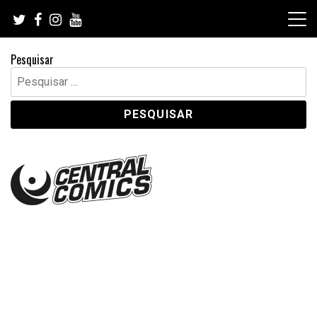
Skip
to
content
Pesquisar
Pesquisar
por: