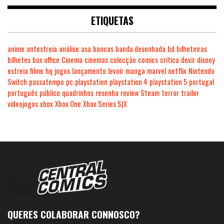
ETIQUETAS
anime
antestreia
análise
asa
bancas
banda desenhada
bd
bilheteiras
bilhetes
box office
Cinema
cinemas
colecção
comics
crítica
devir
disney
estreia
filme
hq
jogos
lançamento
levoir
manga
marvel
netflix
Nintendo
Switch
passatempo
pc
playstation
playstation 4
playstation 5
portugal
português
público
quadrinhos
resenha
review
Steam
terror
trailer
videojogos
xbox
Xbox One
Xbox Series S|X
QUERES COLABORAR CONNOSCO?