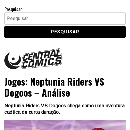
Pesquisar
Pesquisar
por:
Central Comics
Banda Desenhada, Cinema, Animação, TV, Videojogos
Jogos: Neptunia Riders VS
Dogoos – Análise
Neptunia Riders VS Dogoos chega como uma aventura
caótica de curta duração.