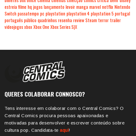
bilhetes
box office
Cinema
cinemas
colecção
comics
crítica
devir
disney
estreia
filme
hq
jogos
lançamento
levoir
manga
marvel
netflix
Nintendo
Switch
passatempo
pc
playstation
playstation 4
playstation 5
portugal
português
público
quadrinhos
resenha
review
Steam
terror
trailer
videojogos
xbox
Xbox One
Xbox Series S|X
QUERES COLABORAR CONNOSCO?
Tens interesse em colaborar com o Central Comics? O
Central Comics procura pessoas apaixonadas e
motivadas para desenvolver e escrever conteúdo sobre
cultura pop. Candidata-te
aqui
!