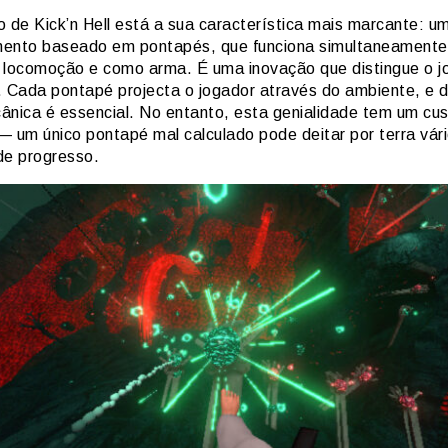
o de Kick’n Hell está a sua característica mais marcante: u
ento baseado em pontapés, que funciona simultaneament
 locomoção e como arma. É uma inovação que distingue o j
. Cada pontapé projecta o jogador através do ambiente, e 
ânica é essencial. No entanto, esta genialidade tem um cu
— um único pontapé mal calculado pode deitar por terra vár
de progresso.