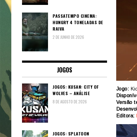
PASSATEMPO CINEMA:
HUNGRY 4 TONELADAS DE
RAIVA
2 DE JUNHO DE 2026
JOGOS
JOGOS: KUSAN: CITY OF
Jogo:
Kic
WOLVES – ANÁLISE
Disponív
8 DE AGOSTO DE 2026
Versão t
Desenvol
Editora:
JOGOS: SPLATOON