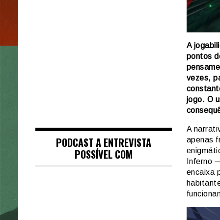
A jogabi
pontos d
pensamen
vezes, p
constant
jogo. O 
consequê
A narrat
PODCAST A ENTREVISTA
apenas f
enigmáti
POSSÍVEL COM
Inferno 
encaixa 
habitant
funciona