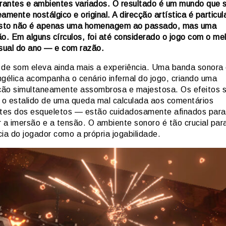
brantes e ambientes variados. O resultado é um mundo que 
amente nostálgico e original. A direcção artística é particu
isto não é apenas uma homenagem ao passado, mas uma
ão. Em alguns círculos, foi até considerado o jogo com o me
isual do ano — e com razão.
 de som eleva ainda mais a experiência. Uma banda sonora 
ngélica acompanha o cenário infernal do jogo, criando uma
ão simultaneamente assombrosa e majestosa. Os efeitos 
o estalido de uma queda mal calculada aos comentários
ntes dos esqueletos — estão cuidadosamente afinados para
r a imersão e a tensão. O ambiente sonoro é tão crucial par
ia do jogador como a própria jogabilidade.