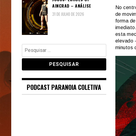
AINCRAD – ANÁLISE
No centr
31 DE JULHO DE 2026
de movim
forma de
imediato
esta mec
elevado 
Pesquisar
minutos 
por:
PODCAST PARANOIA COLETIVA