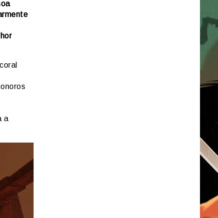
soa
larmente
lhor
coral
sonoros
a a