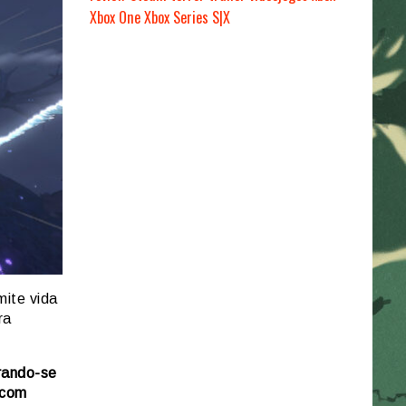
Xbox One
Xbox Series S|X
mite vida
ra
irando-se
 com