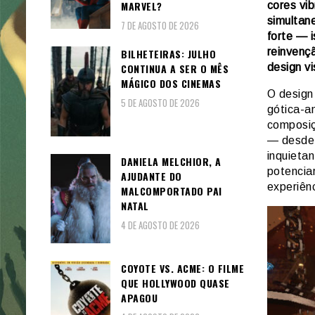
MARVEL?
cores vi
simultane
7 DE AGOSTO DE 2026
forte — 
reinvenç
BILHETEIRAS: JULHO
CONTINUA A SER O MÊS
design v
MÁGICO DOS CINEMAS
O design
5 DE AGOSTO DE 2026
gótica-a
composiç
— desde 
inquieta
DANIELA MELCHIOR, A
potencia
AJUDANTE DO
experiênc
MALCOMPORTADO PAI
NATAL
4 DE AGOSTO DE 2026
COYOTE VS. ACME: O FILME
QUE HOLLYWOOD QUASE
APAGOU