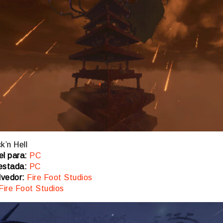
k’n Hell
el para:
PC
estada:
PC
vedor:
Fire Foot Studios
Fire Foot Studios