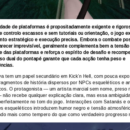
lidade de plataformas é propositadamente exigente e rigor
e controlo escassos e sem tutoriais ou orientação, o jogo e
to estratégico e execução precisa. Embora o combate pos
arecer imprevisível, geralmente complementa bem a tensão
e das plataformas e reforça o espírito de desafio e recomp
uso dual do pontapé garante que cada acção tenha peso e
ncias.
iva tem um papel secundário em Kick’n Hell, com pouca expo
ragmentos de história dispersos por NPCs esqueléticos e a
cos. O protagonista — um artista marcial sem nome, preso 
— não recebe qualquer explicação clara, mas essa ambiguid
perfeitamente no tom do jogo. Interacções com Satanás e 
es esqueléticos introduzem humor negro e tensão atmosféri
ndo mais como tempero do que como verdadeiro progresso n