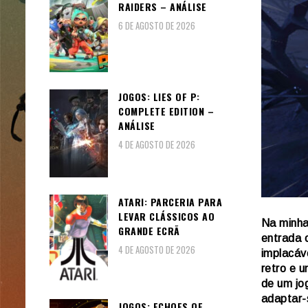
RAIDERS – ANÁLISE
6 DE AGOSTO DE 2026
JOGOS: LIES OF P:
COMPLETE EDITION –
ANÁLISE
4 DE AGOSTO DE 2026
ATARI: PARCERIA PARA
LEVAR CLÁSSICOS AO
Na minha
GRANDE ECRÃ
entrada 
4 DE AGOSTO DE 2026
implacáv
retro e u
de um jo
adaptar-s
JOGOS: ECHOES OF