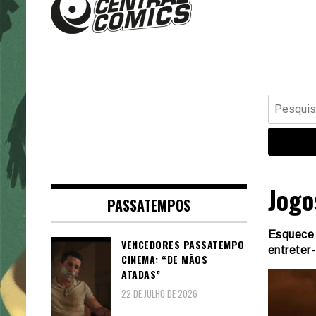
Banda Desenhada, Cinema,
Central Comics
Animação, TV, Videojogos
Pesquisar
por:
Jogo
PASSATEMPOS
Esquece 
VENCEDORES PASSATEMPO
entreter
CINEMA: “DE MÃOS
ATADAS”
22 DE JULHO DE 2026