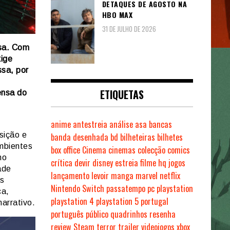
DETAQUES DE AGOSTO NA
HBO MAX
31 DE JULHO DE 2026
osa. Com
xige
sa, por
ETIQUETAS
ensa do
anime
antestreia
análise
asa
bancas
sição e
banda desenhada
bd
bilheteiras
bilhetes
mbientes
box office
Cinema
cinemas
colecção
comics
no
crítica
devir
disney
estreia
filme
hq
jogos
ade
lançamento
levoir
manga
marvel
netflix
os
Nintendo Switch
passatempo
pc
playstation
ca,
playstation 4
playstation 5
portugal
arrativo.
português
público
quadrinhos
resenha
review
Steam
terror
trailer
videojogos
xbox