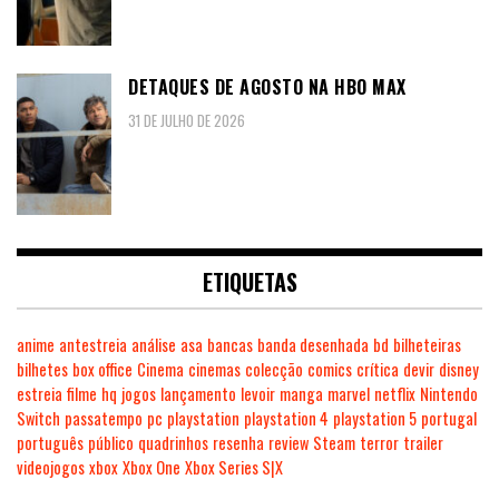
DETAQUES DE AGOSTO NA HBO MAX
31 DE JULHO DE 2026
ETIQUETAS
anime
antestreia
análise
asa
bancas
banda desenhada
bd
bilheteiras
bilhetes
box office
Cinema
cinemas
colecção
comics
crítica
devir
disney
estreia
filme
hq
jogos
lançamento
levoir
manga
marvel
netflix
Nintendo
Switch
passatempo
pc
playstation
playstation 4
playstation 5
portugal
português
público
quadrinhos
resenha
review
Steam
terror
trailer
videojogos
xbox
Xbox One
Xbox Series S|X