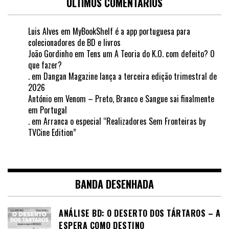
ÚLTIMOS COMENTÁRIOS
Luis Alves
em
MyBookShelf é a app portuguesa para
colecionadores de BD e livros
João Gordinho
em
Tens um A Teoria do K.O. com defeito? O
que fazer?
.
em
Dangan Magazine lança a terceira edição trimestral de
2026
António
em
Venom – Preto, Branco e Sangue sai finalmente
em Portugal
.
em
Arranca o especial “Realizadores Sem Fronteiras by
TVCine Edition”
BANDA DESENHADA
ANÁLISE BD: O DESERTO DOS TÁRTAROS – A
ESPERA COMO DESTINO