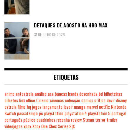
DETAQUES DE AGOSTO NA HBO MAX
31 DE JULHO DE 2026
ETIQUETAS
anime
antestreia
análise
asa
bancas
banda desenhada
bd
bilheteiras
bilhetes
box office
Cinema
cinemas
colecção
comics
crítica
devir
disney
estreia
filme
hq
jogos
lançamento
levoir
manga
marvel
netflix
Nintendo
Switch
passatempo
pc
playstation
playstation 4
playstation 5
portugal
português
público
quadrinhos
resenha
review
Steam
terror
trailer
videojogos
xbox
Xbox One
Xbox Series S|X