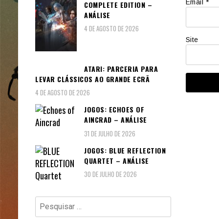
Email
*
COMPLETE EDITION –
ANÁLISE
4 DE AGOSTO DE 2026
Site
ATARI: PARCERIA PARA
LEVAR CLÁSSICOS AO GRANDE ECRÃ
4 DE AGOSTO DE 2026
JOGOS: ECHOES OF
AINCRAD – ANÁLISE
31 DE JULHO DE 2026
JOGOS: BLUE REFLECTION
QUARTET – ANÁLISE
30 DE JULHO DE 2026
Pesquisar
por: