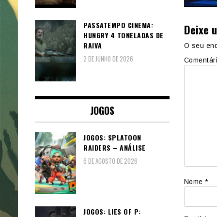
PASSATEMPO CINEMA:
Deixe 
HUNGRY 4 TONELADAS DE
RAIVA
O seu end
2 DE JUNHO DE 2026
Comentár
JOGOS
JOGOS: SPLATOON
RAIDERS – ANÁLISE
6 DE AGOSTO DE 2026
Nome
*
JOGOS: LIES OF P: