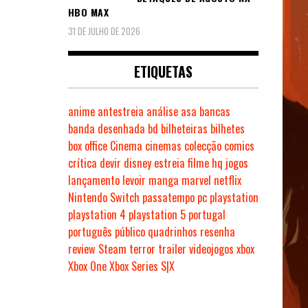
HBO MAX
31 DE JULHO DE 2026
ETIQUETAS
anime
antestreia
análise
asa
bancas
banda desenhada
bd
bilheteiras
bilhetes
box office
Cinema
cinemas
colecção
comics
crítica
devir
disney
estreia
filme
hq
jogos
lançamento
levoir
manga
marvel
netflix
Nintendo Switch
passatempo
pc
playstation
playstation 4
playstation 5
portugal
português
público
quadrinhos
resenha
review
Steam
terror
trailer
videojogos
xbox
Xbox One
Xbox Series S|X