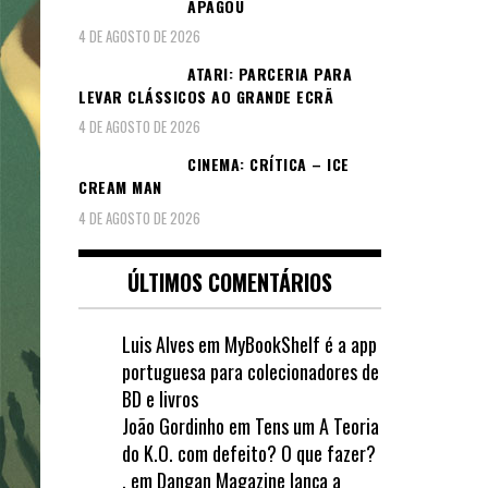
APAGOU
4 DE AGOSTO DE 2026
ATARI: PARCERIA PARA
LEVAR CLÁSSICOS AO GRANDE ECRÃ
4 DE AGOSTO DE 2026
CINEMA: CRÍTICA – ICE
CREAM MAN
4 DE AGOSTO DE 2026
ÚLTIMOS COMENTÁRIOS
Luis Alves
em
MyBookShelf é a app
portuguesa para colecionadores de
BD e livros
João Gordinho
em
Tens um A Teoria
do K.O. com defeito? O que fazer?
.
em
Dangan Magazine lança a