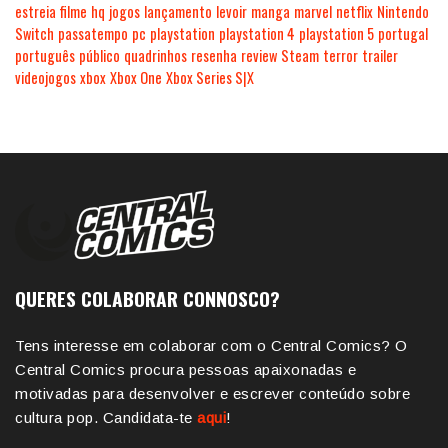
estreia
filme
hq
jogos
lançamento
levoir
manga
marvel
netflix
Nintendo
Switch
passatempo
pc
playstation
playstation 4
playstation 5
portugal
português
público
quadrinhos
resenha
review
Steam
terror
trailer
videojogos
xbox
Xbox One
Xbox Series S|X
QUERES COLABORAR CONNOSCO?
Tens interesse em colaborar com o Central Comics? O
Central Comics procura pessoas apaixonadas e
motivadas para desenvolver e escrever conteúdo sobre
cultura pop. Candidata-te
aqui
!