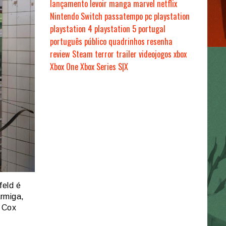
lançamento
levoir
manga
marvel
netflix
Nintendo Switch
passatempo
pc
playstation
playstation 4
playstation 5
portugal
português
público
quadrinhos
resenha
review
Steam
terror
trailer
videojogos
xbox
Xbox One
Xbox Series S|X
feld é
rmiga,
a Cox