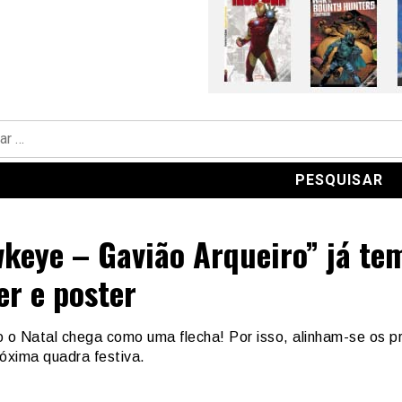
keye – Gavião Arqueiro” já te
ler e poster
 o Natal chega como uma flecha! Por isso, alinham-se os p
róxima quadra festiva.