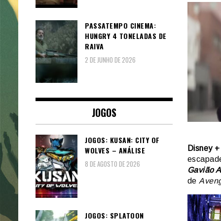
PASSATEMPO CINEMA:
HUNGRY 4 TONELADAS DE
RAIVA
2 DE JUNHO DE 2026
JOGOS
JOGOS: KUSAN: CITY OF
Disney +
WOLVES – ANÁLISE
escapade
8 DE AGOSTO DE 2026
Gavião A
de
Aven
JOGOS: SPLATOON