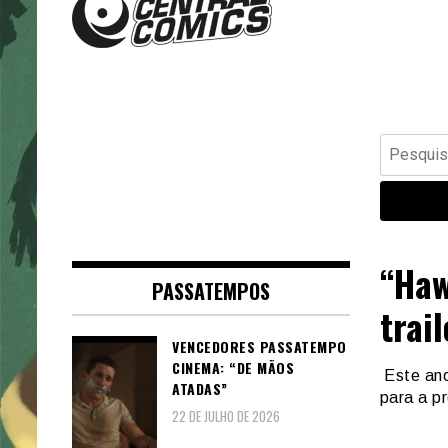
Banda Desenhada, Cinema,
Central Comics
Animação, TV, Videojogos
Pesquisar
por:
“Haw
PASSATEMPOS
trai
VENCEDORES PASSATEMPO
CINEMA: “DE MÃOS
Este ano
ATADAS”
para a p
22 DE JULHO DE 2026