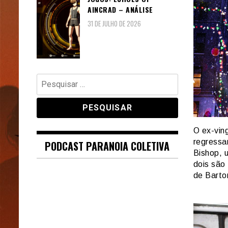
AINCRAD – ANÁLISE
31 DE JULHO DE 2026
Pesquisar
por:
O ex-vin
regressa
PODCAST PARANOIA COLETIVA
Bishop, 
dois são
de Barton