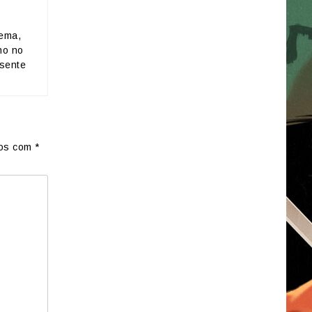
nema,
ho no
esente
dos com
*