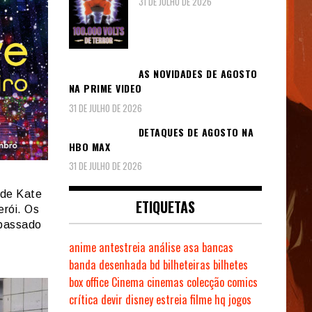
31 DE JULHO DE 2026
AS NOVIDADES DE AGOSTO
NA PRIME VIDEO
31 DE JULHO DE 2026
DETAQUES DE AGOSTO NA
HBO MAX
31 DE JULHO DE 2026
 de Kate
ETIQUETAS
erói. Os
 passado
anime
antestreia
análise
asa
bancas
banda desenhada
bd
bilheteiras
bilhetes
box office
Cinema
cinemas
colecção
comics
crítica
devir
disney
estreia
filme
hq
jogos